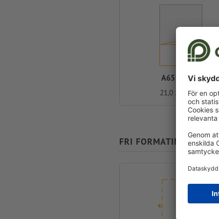
A65 special
21,0 x 9,8 cm
FRI FORMATINMATNING 