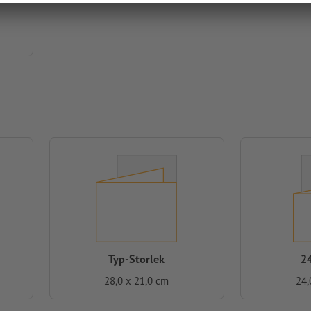
Typ-Storlek
2
28,0 x 21,0 cm
24,