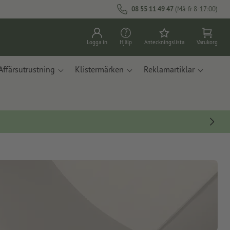
08 55 11 49 47
(Må-fr 8-17:00)
Logga in
Hjälp
Anteckningslista
Varukorg
Affärsutrustning
Klistermärken
Reklamartiklar