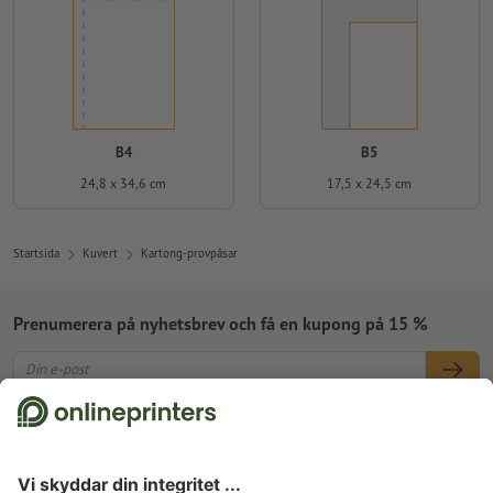
B4
B5
24,8 x 34,6 cm
17,5 x 24,5 cm
Startsida
Kuvert
Kartong-provpåsar
Prenumerera på nyhetsbrev och få en kupong på 15 %
Om oss
Företag
Service