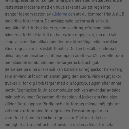
reklampresenter för kunder, affärspartners eller medarbetare. De
vattentäta kläderna med en huva säkerställer att regn inte
tränger igenom resten av
kläderna
och att du kommer från A till B
med dina fötter torra. De avslappnade jackorna är särskilt
populära för fritidsaktiviteter, som vandring, eftersom båda
händerna förblir fria. Vill du ha tryckta regnjackor, kan du i vår
shop välja mellan olika modeller av vattentåliga reklamartiklar.
Vänd-regnjackor är särskilt flexibla. Du kan beställa kläderna i
olika färgkombinationer, till exempel i ädelt svart/silver eller den
mer slående kombinationen av färgerna blå och gul.
Beroende på dina önskemål kan bärarna av regnjackor ha en färg,
som är vänd utåt och en annan gång den andra. Vänd-regnjackor
trycker vi för dig i två färger med din logotyp, slogan eller annat
motiv. Regnjackor är Unisex-modeller och kan användas av både
män och kvinnor. Dessutom rör det sig vid jackor om One-size-
kläder. Detta öppnar för dig och ditt företag många möjligheter
vid motiv-utformning för regnkläder. Dessutom sparar du
värdefull tid, om du trycker regnjackor. Därför att du har
möjlighet att snabbt och lätt beställa reklamartiklar för hela