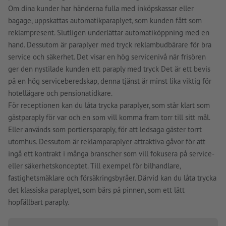
Om dina kunder har händerna fulla med inköpskassar eller
bagage, uppskattas automatikparaplyet, som kunden fått som
reklampresent. Slutligen underlättar automatiköppning med en
hand. Dessutom är paraplyer med tryck reklambudbärare för bra
service och säkerhet. Det visar en hög servicenivå när frisören
ger den nystilade kunden ett paraply med tryck Det är ett bevis
på en hög serviceberedskap, denna tjänst är minst lika viktig för
hotellägare och pensionatidkare.
För receptionen kan du låta trycka paraplyer, som står klart som
gästparaply för var och en som vill komma fram torr till sitt mål.
Eller används som portiersparaply, för att ledsaga gäster torrt
utomhus. Dessutom är reklamparaplyer attraktiva gåvor för att
ingå ett kontrakt i många branscher som vill fokusera på service-
eller säkerhetskonceptet. Till exempel för bilhandlare,
fastighetsmäklare och försäkringsbyråer. Därvid kan du låta trycka
det klassiska paraplyet, som bärs på pinnen, som ett lätt
hopfällbart paraply.