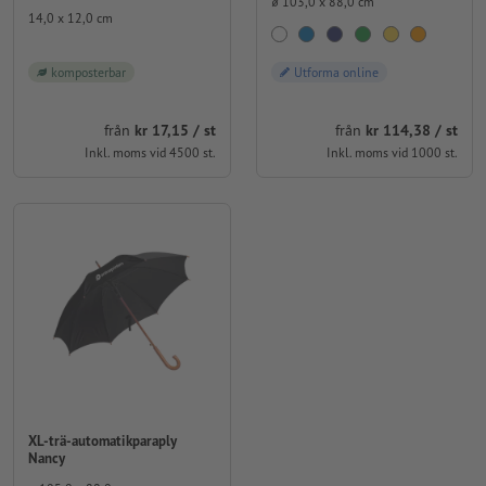
⌀ 103,0 x 88,0 cm
14,0 x 12,0 cm
Utforma online
komposterbar
från
kr 114,38 / st
från
kr 17,15 / st
Inkl. moms vid 1000 st.
Inkl. moms vid 4500 st.
XL-trä-automatikparaply
Nancy