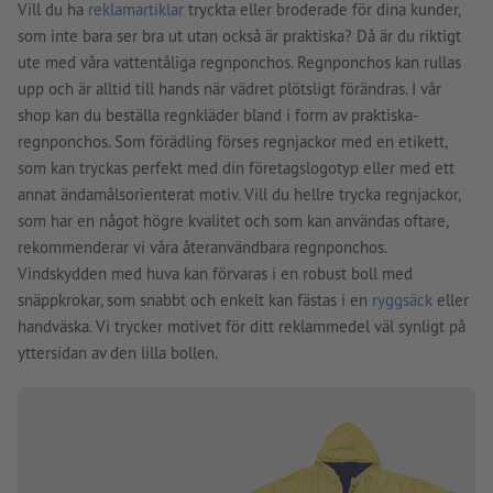
Vill du ha
reklamartiklar
tryckta eller broderade för dina kunder,
som inte bara ser bra ut utan också är praktiska? Då är du riktigt
ute med våra vattentåliga regnponchos. Regnponchos kan rullas
upp och är alltid till hands när vädret plötsligt förändras. I vår
shop kan du beställa regnkläder bland i form av praktiska-
regnponchos. Som förädling förses regnjackor med en etikett,
som kan tryckas perfekt med din företagslogotyp eller med ett
annat ändamålsorienterat motiv. Vill du hellre trycka regnjackor,
som har en något högre kvalitet och som kan användas oftare,
rekommenderar vi våra återanvändbara regnponchos.
Vindskydden med huva kan förvaras i en robust boll med
snäppkrokar, som snabbt och enkelt kan fästas i en
ryggsäck
eller
handväska. Vi trycker motivet för ditt reklammedel väl synligt på
yttersidan av den lilla bollen.