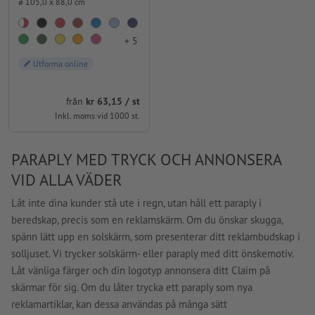
⌀ 105,0 x 88,0 cm
+ 5
Utforma online
från
kr 63,15 / st
Inkl. moms vid 1000 st.
PARAPLY MED TRYCK OCH ANNONSERA
VID ALLA VÄDER
Låt inte dina kunder stå ute i regn, utan håll ett paraply i
beredskap, precis som en reklamskärm. Om du önskar skugga,
spänn lätt upp en solskärm, som presenterar ditt reklambudskap i
solljuset. Vi trycker solskärm- eller paraply med ditt önskemotiv.
Låt vänliga färger och din logotyp annonsera ditt Claim på
skärmar för sig. Om du låter trycka ett paraply som nya
reklamartiklar, kan dessa användas på många sätt