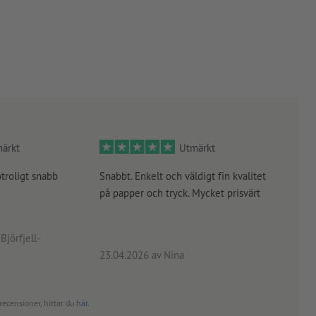
ärkt
Utmärkt
otroligt snabb
Snabbt. Enkelt och väldigt fin kvalitet
Orde
på papper och tryck. Mycket prisvärt
kontr
rätt
angiv
Björfjell-
23.04.2026
av Nina
24.0
recensioner, hittar du
här
.