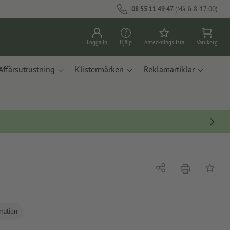
08 55 11 49 47
(Må-fr 8-17:00)
Logga in
Hjälp
Anteckningslista
Varukorg
Affärsutrustning
Klistermärken
Reklamartiklar
erbjudande
Dela
På ante
rmation