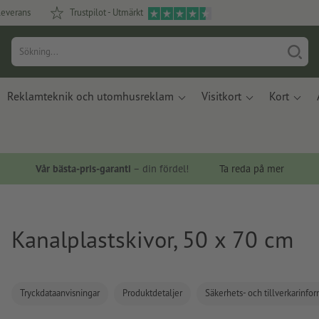
leverans
Trustpilot - Utmärkt
Reklamteknik och utomhusreklam
Visitkort
Kort
Vår bästa-pris-garanti
– din fördel!
Ta reda på mer
Kanalplastskivor, 50 x 70 cm
Tryckdataanvisningar
Produktdetaljer
Säkerhets- och tillverkarinfo