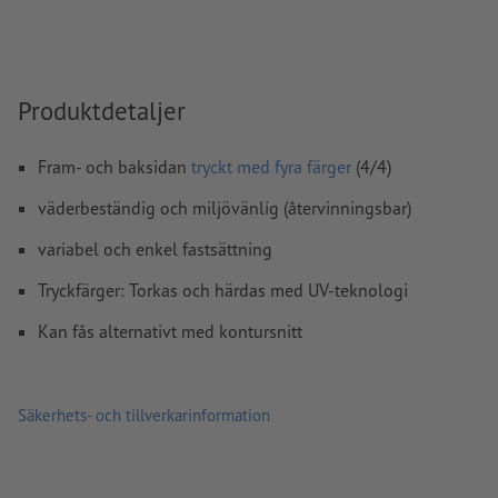
(PSO Uncoated v3 FOGRA52) för obestruket papper
stavfel och sättningsfel
kontrolleras inte av oss
övertrycksinställningar
kontrolleras inte av oss
Produktdetaljer
kommentarer
raderas och kommer inte att tryckas
Fram- och baksidan
tryckt med fyra färger
(4/4)
Innehåll från
formulärfält
kommer att tryckas
väderbeständig och miljövänlig (återvinningsbar)
variabel och enkel fastsättning
Hur skapar jag utskriftsdata korrekt?
Tryckfärger: Torkas och härdas med UV-teknologi
Kan fås alternativt med kontursnitt
Säkerhets- och tillverkarinformation