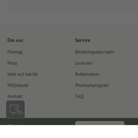
Om oss
Service
Företag
Betalningsalternativ
Press
Leverans
Jobb och karriär
Reklamation
Miljöskydd
Premiumprogram
Kontakt
FAQ
Sverige
Återkalla kontrakt