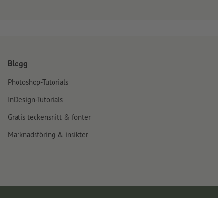
Blogg
Photoshop-Tutorials
InDesign-Tutorials
Gratis teckensnitt & fonter
Marknadsföring & insikter