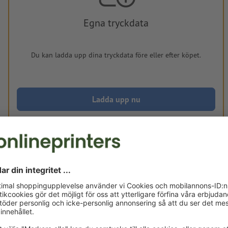
Egna tryckdata
Du kan ladda upp dina tryckdata före eller efter köpet.
Ladda upp nu
Levereras cirka:
kr 538,66
mån, aug. 17. - ons, aug. 19.
exkl. moms
Vikt: ca.
210 g