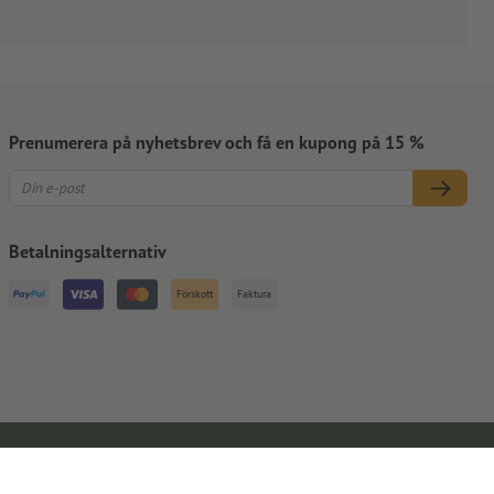
Prenumerera på nyhetsbrev och få en kupong på 15 %
Betalningsalternativ
Förskott
Faktura
Kontaktuppgifter
Allmänna affärsvillkor
Dataskydd