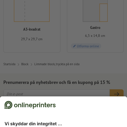
Gastro
A3-kvadrat
6,5 x 14,8 cm
29,7 x 29,7 cm
Utforma online
Startsida
Block
Limmade block, tryckta på en sida
Prenumerera på nyhetsbrev och få en kupong på 15 %
Om oss
Företag
Service