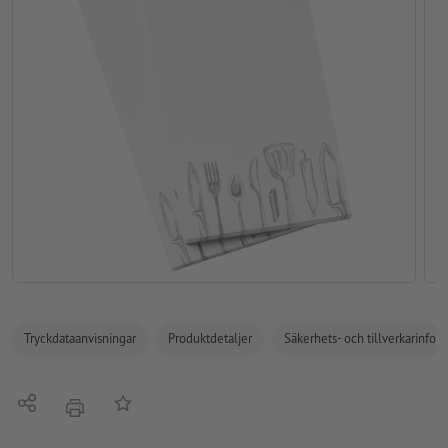
Tryckdataanvisningar
Produktdetaljer
Säkerhets- och tillverkarinfor
Dela
På anteckningslistan
erbjudande