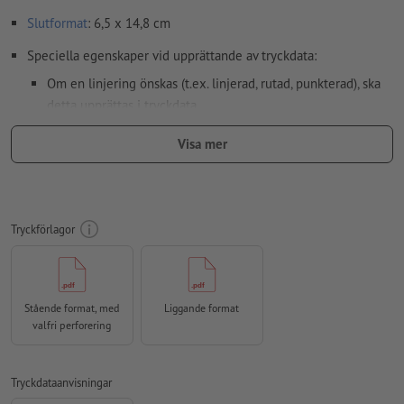
Slutformat
: 6,5 x 14,8 cm
Speciella egenskaper vid upprättande av tryckdata:
Om en linjering önskas (t.ex. linjerad, rutad, punkterad), ska
detta upprättas i tryckdata
Upplösning:
300 dpi
Visa mer
Lägg 2 mm runtom
beskärning
viktig information med min. 4
mm avstånd till slutformatet
färgläge:
CMYK, FOGRA52 (PSO Uncoated v3 FOGRA52) för
Tryckförlagor
obestruket papper
stavfel och sättningsfel
kontrolleras inte av oss
Stående format, med
Liggande format
övertrycksinställningar
kontrolleras inte av oss
valfri perforering
kommentarer
raderas och kommer inte att tryckas
Innehåll från
formulärfält
kommer att tryckas
Tryckdataanvisningar