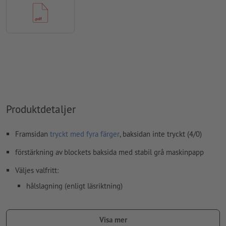
Hur skapar jag utskriftsdata korrekt?
Produktdetaljer
Framsidan
tryckt med fyra färger
, baksidan inte tryckt (4/0)
förstärkning av blockets baksida med stabil grå maskinpapp
Väljes valfritt:
hålslagning (enligt läsriktning)
limning (position kan väljas)
Visa mer
Anvisning:
Valfri perforering utförs enligt A-standard (ISO 838).