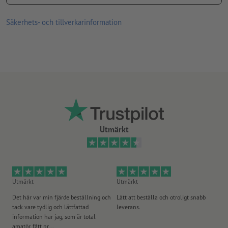
Tryckprodukter på recyclingpapper är klimatneutrala utan
Säkerhets- och tillverkarinformation
tilläggsavgift –
ytterligare info
Linjetjocklek: Min. 0,25 pt. (0,09 mm)
Tunna linjer som är utformade med en färgapplikation på
mindre än 100 % per färgkanal kan se trasiga, ojämna, suddiga
eller spruckna ut på grund av halvtonrutnätet
Utmärkt
Utmärkt
Utmärkt
Ut
Det här var min fjärde beställning och
Lätt att beställa och otroligt snabb
Sn
tack vare tydlig och lättfattad
leverans.
på
information har jag, som är total
amatör, fått pr...