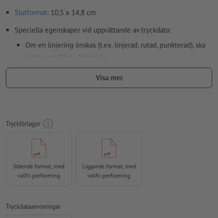
Slutformat
: 10,5 x 14,8 cm
Speciella egenskaper vid upprättande av tryckdata:
Om en linjering önskas (t.ex. linjerad, rutad, punkterad), ska
detta upprättas i tryckdata
Upplösning:
300 dpi
Visa mer
Lägg 2 mm runtom
beskärning
viktig information med min. 4
mm avstånd till slutformatet
färgläge:
CMYK, FOGRA52 (PSO Uncoated v3 FOGRA52) för
Tryckförlagor
obestruket papper
stavfel och sättningsfel
kontrolleras inte av oss
Stående format, med
Liggande format, med
övertrycksinställningar
kontrolleras inte av oss
valfri perforering
valfri perforering
kommentarer
raderas och kommer inte att tryckas
Innehåll från
formulärfält
kommer att tryckas
Tryckdataanvisningar