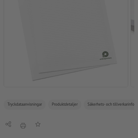
Tryckdataanvisningar
Produktdetaljer
Säkerhets- och tillverkarinfor
Dela
På anteckningslistan
erbjudande