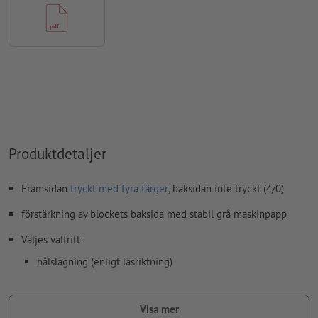
Hur skapar jag utskriftsdata korrekt?
Produktdetaljer
Framsidan
tryckt med fyra färger
, baksidan inte tryckt (4/0)
förstärkning av blockets baksida med stabil grå maskinpapp
Väljes valfritt:
hålslagning (enligt läsriktning)
limning (position kan väljas)
Visa mer
Anvisning:
Valfri perforering utförs enligt A-standard (ISO 838).