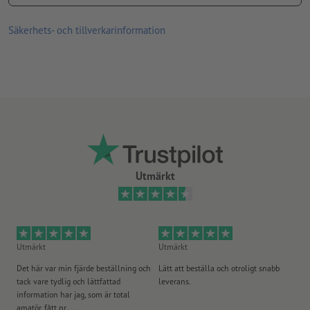
Tryckprodukter på recyclingpapper är klimatneutrala utan
Säkerhets- och tillverkarinformation
tilläggsavgift –
ytterligare info
Linjetjocklek: Min. 0,25 pt. (0,09 mm)
Tunna linjer som är utformade med en färgapplikation på
mindre än 100 % per färgkanal kan se trasiga, ojämna, suddiga
eller spruckna ut på grund av halvtonrutnätet
Utmärkt
Utmärkt
Utmärkt
Ut
Det här var min fjärde beställning och
Lätt att beställa och otroligt snabb
Sn
tack vare tydlig och lättfattad
leverans.
på
information har jag, som är total
amatör, fått pr...