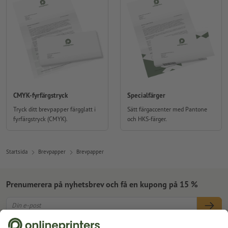
CMYK-fyrfärgstryck
Specialfärger
Tryck ditt brevpapper färgglatt i
Sätt färgaccenter med Pantone
fyrfärgstryck (CMYK).
och HKS-färger.
Startsida
Brevpapper
Brevpapper
Prenumerera på nyhetsbrev och få en kupong på 15 %