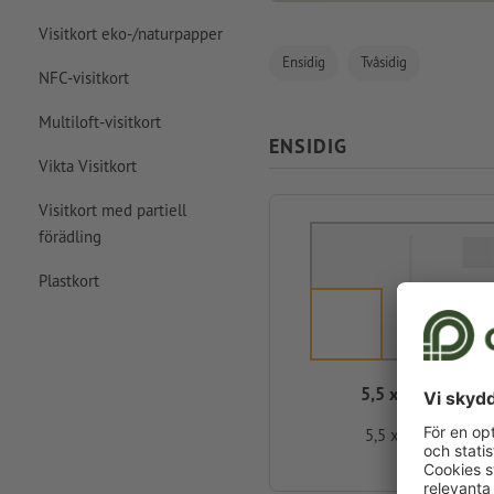
Visitkort eko-/naturpapper
Ensidig
Tvåsidig
NFC-visitkort
Multiloft-visitkort
ENSIDIG
Vikta Visitkort
Visitkort med partiell
förädling
Plastkort
5,5 x 5,5 cm
5,5 x 5,5 cm