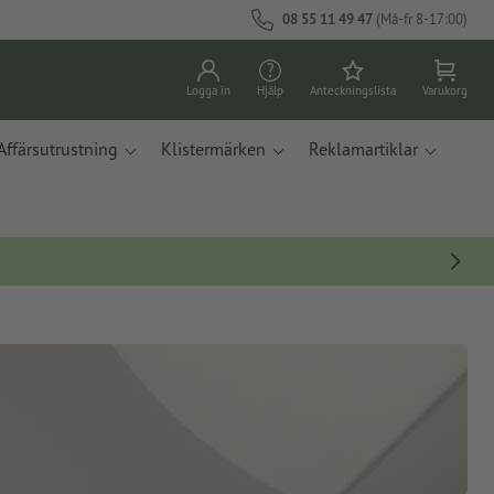
08 55 11 49 47
(Må-fr 8-17:00)
Logga in
Hjälp
Anteckningslista
Varukorg
Affärsutrustning
Klistermärken
Reklamartiklar