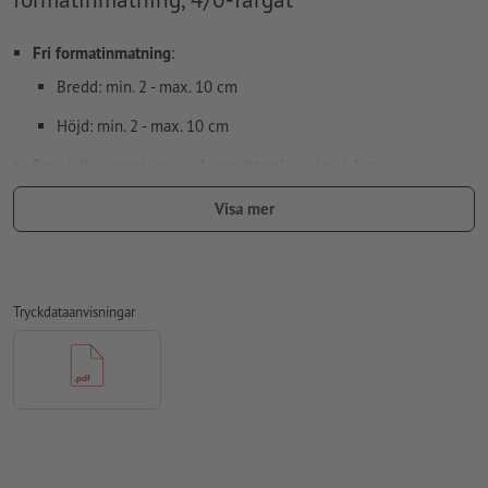
Fri formatinmatning
:
Bredd: min. 2 - max. 10 cm
Höjd: min. 2 - max. 10 cm
Speciella egenskaper vid upprättande av tryckdata:
Vid transparenta dekaler/folier ska man beakta:
Visa mer
tryckning av vita element är inte möjlig
ju ljusare tryckfärg, desto mer transparent blir folien
tryckning sker rättvänt (självhäftande del på baksidan av
Tryckdataanvisningar
motivet)
om ett motiv ska klistras på insidan av en glasyta och
betraktas utifrån, måste skapandet av tryckfilen ske
spegelvänt
Upplösning:
300 dpi