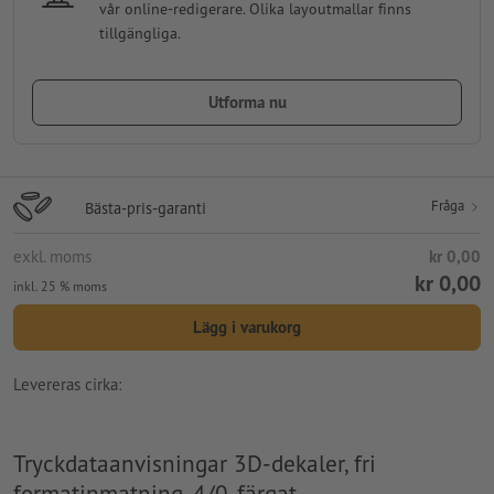
vår online-redigerare. Olika layoutmallar finns
tillgängliga.
Utforma nu
Fråga
Bästa-pris-garanti
exkl. moms
kr 0,00
kr 0,00
inkl. 25 % moms
Lägg i varukorg
Levereras cirka:
Tryckdataanvisningar 3D-dekaler, fri
formatinmatning, 4/0-färgat