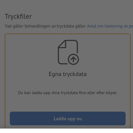
Tryckfiler
Vad gäller behandlingen av tryckdata gäller
Avtal om hantering av p
Egna tryckdata
Du kan ladda upp dina tryckdata före eller efter köpet.
Ladda upp nu