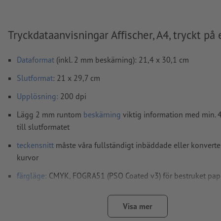
Tryckdataanvisningar Affischer, A4, tryckt på 
Dataformat
(inkl. 2 mm beskärning): 21,4 x 30,1 cm
Slutformat
: 21 x 29,7 cm
Upplösning:
200 dpi
Lägg 2 mm runtom
beskärning
viktig information med min.
till slutformatet
teckensnitt
måste våra fullständigt inbäddade eller konverter
kurvor
färgläge:
CMYK, FOGRA51 (PSO Coated v3) för bestruket pa
(PSO Uncoated v3 FOGRA52) för obestruket papper
stavfel och sättningsfel
kontrolleras inte av oss
Visa mer