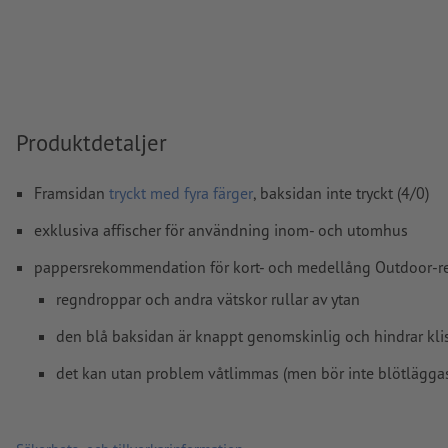
övertrycksinställningar
kontrolleras inte av oss
kommentarer
raderas och kommer inte att tryckas
Innehåll från
formulärfält
kommer att tryckas
Hur skapar jag utskriftsdata korrekt?
Produktdetaljer
Framsidan
tryckt med fyra färger
, baksidan inte tryckt (4/0)
exklusiva affischer för användning inom- och utomhus
pappersrekommendation för kort- och medellång Outdoor-re
regndroppar och andra vätskor rullar av ytan
den blå baksidan är knappt genomskinlig och hindrar klist
det kan utan problem våtlimmas (men bör inte blötlägga