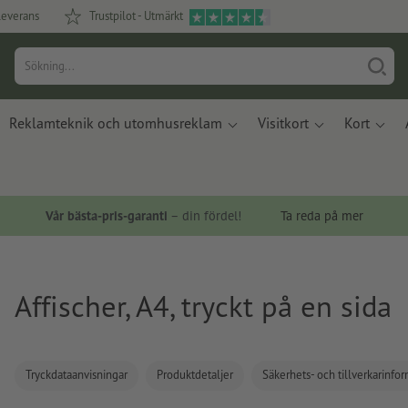
leverans
Trustpilot - Utmärkt
Reklamteknik och utomhusreklam
Visitkort
Kort
Vår bästa-pris-garanti
– din fördel!
Ta reda på mer
Affischer, A4, tryckt på en sida
Tryckdataanvisningar
Produktdetaljer
Säkerhets- och tillverkarinfo