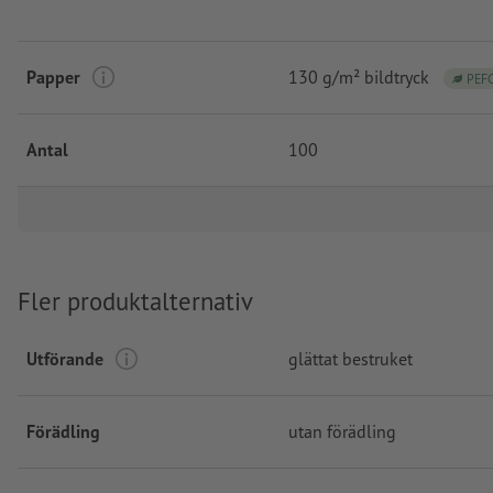
Papper
130 g/m² bildtryck
PEF
Antal
100
Fler produktalternativ
Utförande
glättat bestruket
Förädling
utan förädling