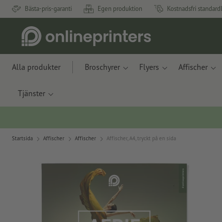
Bästa-pris-garanti
Egen produktion
Kostnadsfri standard
Alla produkter
Broschyrer
Flyers
Affischer
Tjänster
Startsida
Affischer
Affischer
Affischer, A4, tryckt på en sida