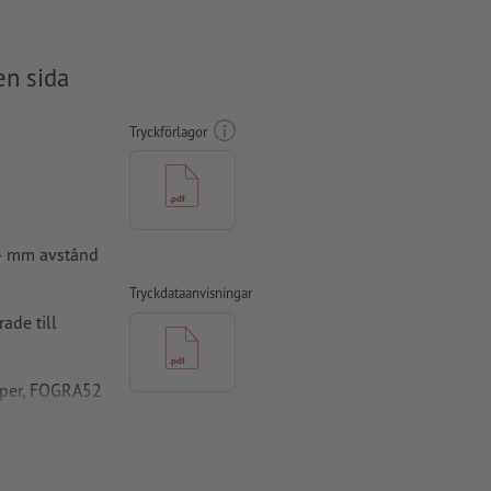
en sida
Tryckförlagor
 4 mm avstånd
Tryckdataanvisningar
ade till
pper, FOGRA52