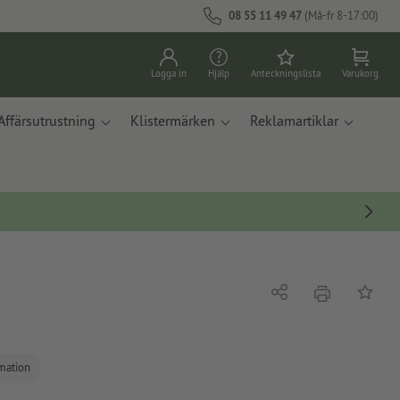
08 55 11 49 47
(Må-fr 8-17:00)
Logga in
Hjälp
Anteckningslista
Varukorg
Affärsutrustning
Klistermärken
Reklamartiklar
erbjudande
Dela
På ante
rmation