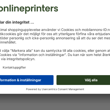
Levereras cirka:
kr 850,25
kr
fre, aug. 14. - tis, aug. 18.
exkl. moms
ink
Vikt: ca.
811 g
Affischer, A4, tryckt på en sida
XXL-affischer City-light
Affischer ensidig A1-halv
A
Affischer ensidig B2
K