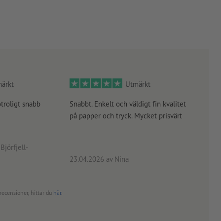
ärkt
Utmärkt
otroligt snabb
Snabbt. Enkelt och väldigt fin kvalitet
Orde
på papper och tryck. Mycket prisvärt
kontr
rätt
angiv
Björfjell-
23.04.2026
av Nina
24.0
recensioner, hittar du
här
.