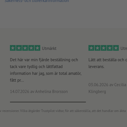
Säkerhets- och tillverkarinformation
Utmärkt
Utm
Det här var min fjärde beställning och
Lätt att beställa och 
tack vare tydlig och lättfattad
leverans.
information har jag, som är total amatör,
fått pr...
03.06.2026
av Cecilia 
14.07.2026
av Anhelina Brorsson
Klingberg
censioner. Vilka åtgärder Trustpilot vidtar, för att säkerställa, att det handlar om äkta 