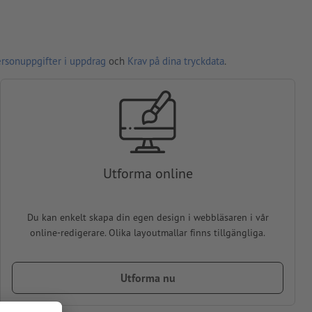
ersonuppgifter i uppdrag
och
Krav på dina tryckdata
.
Utforma online
Du kan enkelt skapa din egen design i webbläsaren i vår
online-redigerare. Olika layoutmallar finns tillgängliga.
Utforma nu