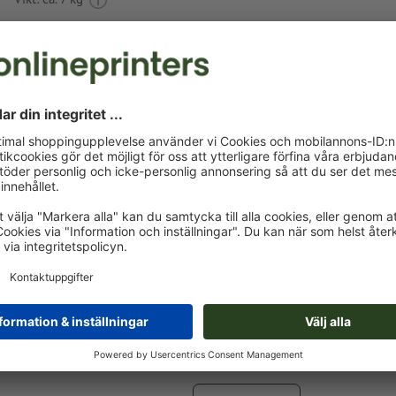
Tryckdataanvisningar Anteckningsblock Mars
Dataformat
: 6 x 4 cm
Som motivfärger kan en resp. två
specialfärger
väljas.
Namnge färgrutorna med målfärgen från Pantone FORM
Solid Coated (t.ex. ”Pantone 286 C”).
Inga metallic- eller neonfärger möjliga.
Guld (Pantone 871 C) och silver (Pantone 877 C) är möjli
tryckfärger. Namnge därför den upplagda fulltonsfärgen i
tryckdata som "gold" eller "silver"
Bärmaterialet kan lysa igenom vid
tryck med vit färg