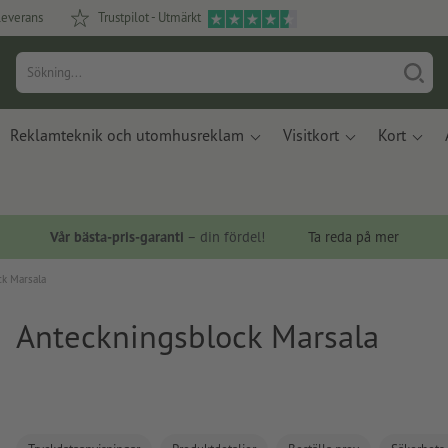
leverans
Trustpilot - Utmärkt
Reklamteknik och utomhusreklam
Visitkort
Kort
Vår bästa-pris-garanti
– din fördel!
Ta reda på mer
ck Marsala
Anteckningsblock Marsala