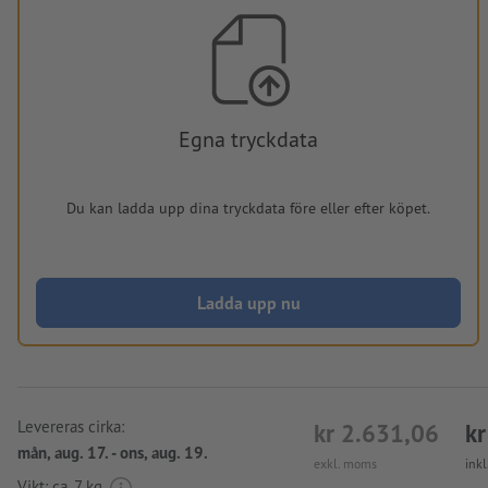
Egna tryckdata
Du kan ladda upp dina tryckdata före eller efter köpet.
Ladda upp nu
Levereras cirka:
kr 2.631,06
kr
mån, aug. 17. - ons, aug. 19.
exkl. moms
ink
Vikt: ca.
7 kg