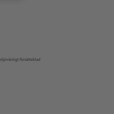
G- eller TIFF-
vårt
ljövänligt försättsblad