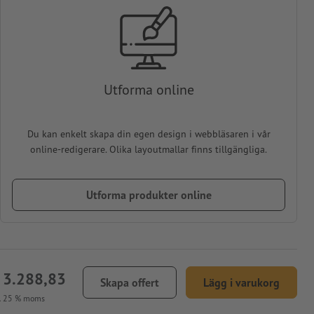
Utforma online
Du kan enkelt skapa din egen design i webbläsaren i vår
online-redigerare. Olika layoutmallar finns tillgängliga.
Utforma produkter online
 3.288,83
Skapa offert
Lägg i varukorg
l. 25 % moms