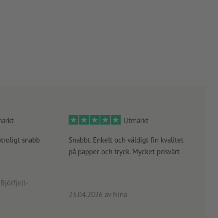
ärkt
Utmärkt
otroligt snabb
Snabbt. Enkelt och väldigt fin kvalitet
Orde
på papper och tryck. Mycket prisvärt
kontr
rätt
angiv
Björfjell-
23.04.2026
av Nina
24.0