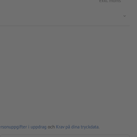
exkl. moms
ersonuppgifter i uppdrag
och
Krav på dina tryckdata
.