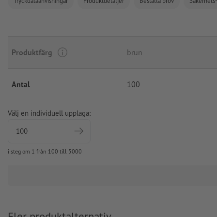
Tryckdataanvisningar
Produktdetaljer
Beställa prov
Säkerhets-
Produktfärg
brun
Antal
100
Välj en individuell upplaga:
i steg om 1 från 100 till 5000
Fler produktalternativ