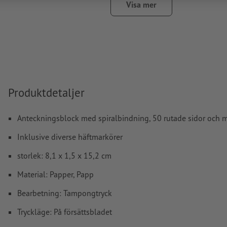
Den tryckfärdiga PDF-filen får bara innehålla vektorer; JPE
Visa mer
bilder och -förlagor är inte lämpliga
Ytterligare information och tips om
vektordata
hittar du i 
hjälpcenter.
stavfel och sättningsfel
kontrolleras inte av oss
Produktdetaljer
Hur skapar jag utskriftsdata korrekt?
Anteckningsblock med spiralbindning, 50 rutade sidor och mi
Inklusive diverse häftmarkörer
storlek: 8,1 x 1,5 x 15,2 cm
Material: Papper, Papp
Bearbetning: Tampongtryck
Tryckläge: På försättsbladet