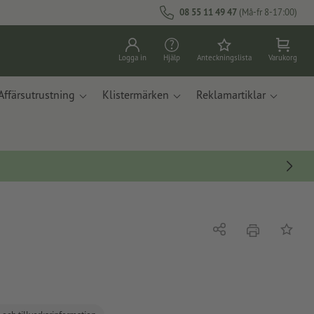
08 55 11 49 47
(Må-fr 8-17:00)
Logga in
Hjälp
Anteckningslista
Varukorg
Affärsutrustning
Klistermärken
Reklamartiklar
erbjudande
Dela
På ante