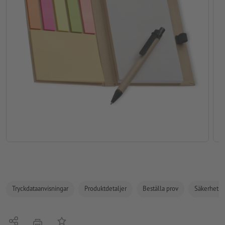
Tryckdataanvisningar
Produktdetaljer
Beställa prov
Säkerhets- 
Dela
På anteckningslistan
erbjudande