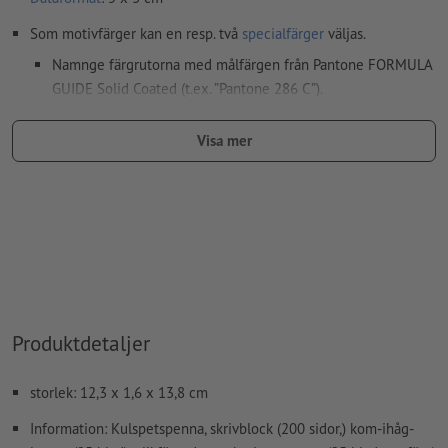
Som motivfärger kan en resp. två
specialfärger
väljas.
Namnge färgrutorna med målfärgen från Pantone FORMULA
GUIDE Solid Coated (t.ex. ”Pantone 286 C”).
Inga metallic- eller neonfärger möjliga.
Visa mer
Guld (Pantone 871 C) och silver (Pantone 877 C) är möjliga
som tryckfärger. Namnge därför den upplagda fulltonsfärgen
i dina tryckdata som "gold" eller "silver"
Bärmaterialet kan lysa igenom vid
tryck med vit färg
Den tryckfärdiga PDF-filen får bara innehålla vektorer; JPEG-
eller TIFF- bilder och -förlagor är inte lämpliga
Produktdetaljer
Ytterligare information och tips om
vektordata
hittar du i
vårt hjälpcenter.
storlek: 12,3 x 1,6 x 13,8 cm
stavfel och sättningsfel
kontrolleras inte av oss
Information: Kulspetspenna, skrivblock (200 sidor,) kom-ihåg-