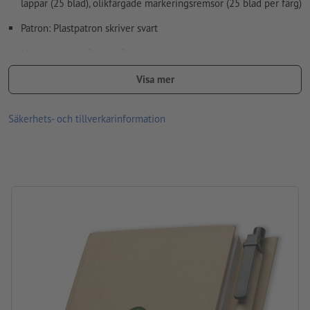
lappar (25 blad), olikfärgade markeringsremsor (25 blad per färg)
Hur skapar jag utskriftsdata korrekt?
Patron: Plastpatron skriver svart
Material: plast, Papper, Papp
Bearbetning: Tampongtryck
Visa mer
Tryckläge: Mitt på locket
Säkerhets- och tillverkarinformation