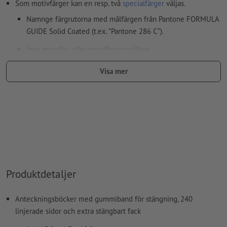
Som motivfärger kan en resp. två
specialfärger
väljas.
Namnge färgrutorna med målfärgen från Pantone FORMULA
GUIDE Solid Coated (t.ex. ”Pantone 286 C”).
Inga metallic- eller neonfärger möjliga.
Guld (Pantone 871 C) och silver (Pantone 877 C) är möjliga
Visa mer
som tryckfärger. Namnge därför den upplagda fulltonsfärgen
i dina tryckdata som "gold" eller "silver"
Bärmaterialet kan lysa igenom vid
tryck med vit färg
Den tryckfärdiga PDF-filen får bara innehålla vektorer; JPEG-
eller TIFF- bilder och -förlagor är inte lämpliga
Ytterligare information och tips om
vektordata
hittar du i
vårt hjälpcenter.
Produktdetaljer
stavfel och sättningsfel
kontrolleras inte av oss
Anteckningsböcker med gummiband för stängning, 240
linjerade sidor och extra stängbart fack
Hur skapar jag utskriftsdata korrekt?