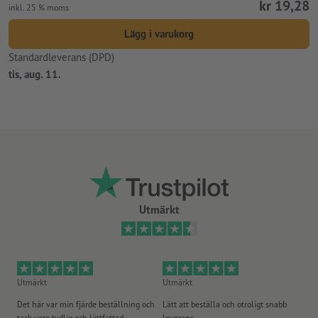
kr 19,28
inkl. 25 % moms
Lägg i varukorg
Standardleverans (DPD)
tis, aug. 11.
Utmärkt
Utmärkt
Utmärkt
Ut
Det här var min fjärde beställning och
Lätt att beställa och otroligt snabb
Sn
tack vare tydlig och lättfattad
leverans.
på