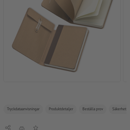
Tryckdataanvisningar
Produktdetaljer
Beställa prov
Säkerhets- 
Dela
På anteckningslistan
erbjudande