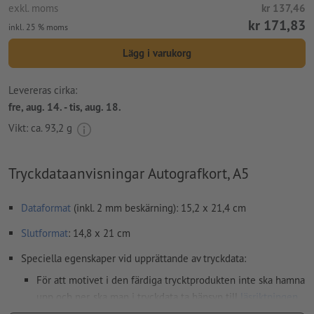
exkl. moms
kr 137,46
kr 171,83
inkl. 25 % moms
Lägg i varukorg
Levereras cirka:
fre, aug. 14. - tis, aug. 18.
Vikt: ca.
93,2 g
Tryckdataanvisningar Autografkort, A5
Dataformat
(inkl. 2 mm beskärning): 15,2 x 21,4 cm
Slutformat
: 14,8 x 21 cm
Speciella egenskaper vid upprättande av tryckdata:
För att motivet i den färdiga trycktprodukten inte ska hamna
upp och ner, ska man i tryckdata ta hänsyn till
läsriktningen