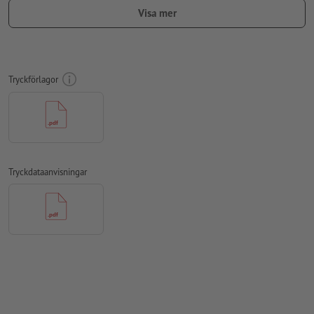
Upplösning:
300 dpi
Visa mer
Lägg 2 mm runtom
beskärning
viktig information med min. 4
mm avstånd till slutformatet
teckensnitt
måste våra fullständigt inbäddade eller
Tryckförlagor
konverterade till kurvor
färgläge:
CMYK, FOGRA51 (PSO Coated v3) för bestruket papper,
FOGRA52 (PSO Uncoated v3 FOGRA52) för obestruket papper
stavfel och sättningsfel
kontrolleras inte av oss
Tryckdataanvisningar
övertrycksinställningar
kontrolleras inte av oss
kommentarer
raderas och kommer inte att tryckas
Innehåll från
formulärfält
kommer att tryckas
Hur skapar jag utskriftsdata korrekt?