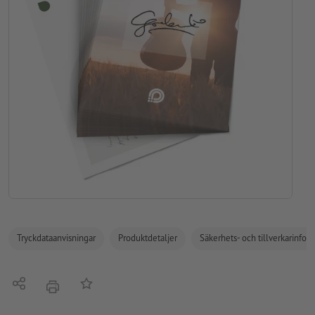
Tryckdataanvisningar
Produktdetaljer
Säkerhets- och tillverkarinfor
Dela
På anteckningslistan
erbjudande