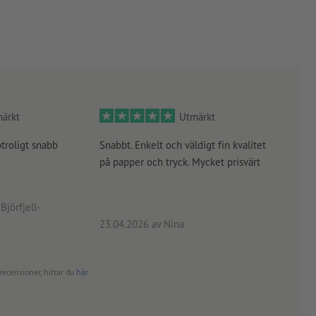
ärkt
Utmärkt
otroligt snabb
Snabbt. Enkelt och väldigt fin kvalitet
Orde
på papper och tryck. Mycket prisvärt
kontr
rätt
angiv
Björfjell-
23.04.2026
av Nina
24.0
recensioner, hittar du
här
.