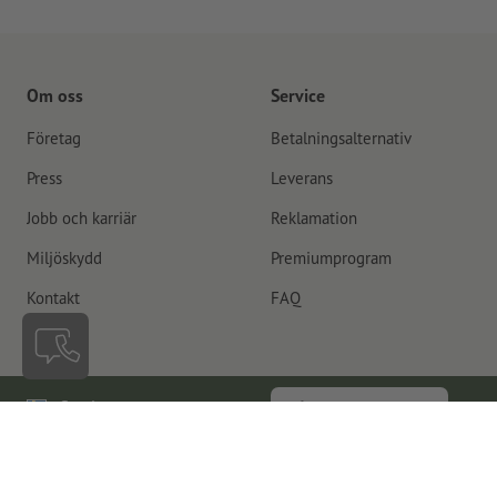
Om oss
Service
Företag
Betalningsalternativ
Press
Leverans
Jobb och karriär
Reklamation
Miljöskydd
Premiumprogram
Kontakt
FAQ
Sverige
Återkalla kontrakt