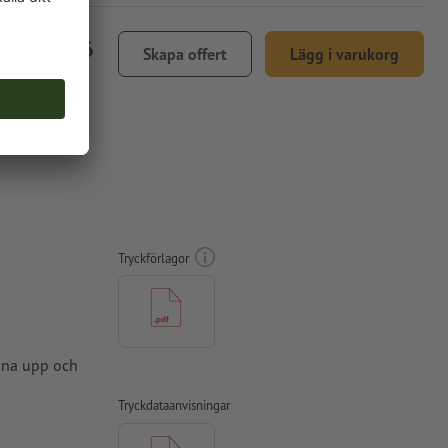
kr 105,06
Skapa offert
Lägg i varukorg
inkl. 25 % moms
Tryckförlagor
amna upp och
Tryckdataanvisningar