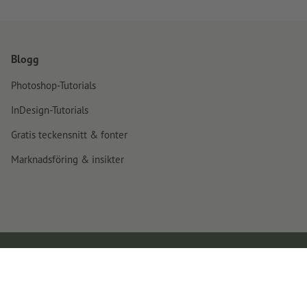
Blogg
Photoshop-Tutorials
InDesign-Tutorials
Gratis teckensnitt & fonter
Marknadsföring & insikter