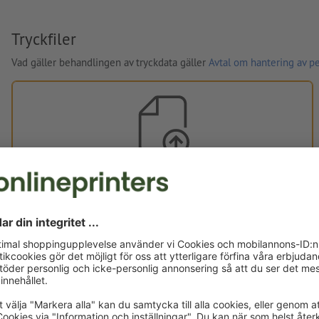
Tryckfiler
Vad gäller behandlingen av tryckdata gäller
Avtal om hantering av p
Egna tryckdata
Du kan ladda upp dina tryckdata före eller efter köpet.
Ladda upp nu