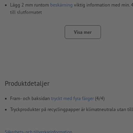
Lägg 2 mm runtom
beskärning
viktig information med min.
till slutformatet
teckensnitt
måste våra fullständigt inbäddade eller konverter
kurvor
Visa mer
färgläge:
CMYK, FOGRA51 (PSO Coated v3) för bestruket pa
(PSO Uncoated v3 FOGRA52) för obestruket papper
stavfel och sättningsfel
kontrolleras inte av oss
övertrycksinställningar
kontrolleras inte av oss
kommentarer
raderas och kommer inte att tryckas
Produktdetaljer
Innehåll från
formulärfält
kommer att tryckas
Fram- och baksidan
tryckt med fyra färger
(4/4)
Tryckprodukter på recyclingpapper är klimatneutrala utan til
Hur skapar jag utskriftsdata korrekt?
Säkerhets- och tillverkarinformation