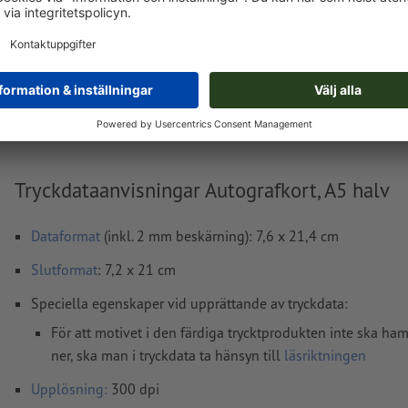
Levereras cirka:
kr 84,05
fre, aug. 14. - tis, aug. 18.
exkl. moms
Vikt: ca.
45,4 g
Tryckdataanvisningar Autografkort, A5 halv
Dataformat
(inkl. 2 mm beskärning): 7,6 x 21,4 cm
Slutformat
: 7,2 x 21 cm
Speciella egenskaper vid upprättande av tryckdata:
För att motivet i den färdiga trycktprodukten inte ska h
ner, ska man i tryckdata ta hänsyn till
läsriktningen
Upplösning:
300 dpi