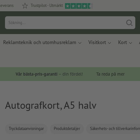
leverans
Trustpilot - Utmärkt
Reklamteknik och utomhusreklam
Visitkort
Kort
Vår bästa-pris-garanti
– din fördel!
Ta reda på mer
Autografkort, A5 halv
Tryckdataanvisningar
Produktdetaljer
Säkerhets- och tillverkarinfo