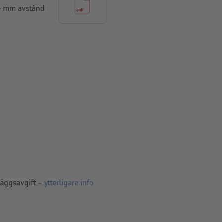
 4 mm avstånd
ade till
pper, FOGRA52
läggsavgift –
ytterligare info