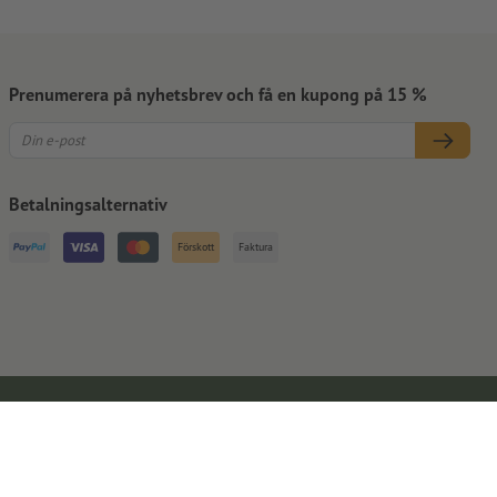
Prenumerera på nyhetsbrev och få en kupong på 15 %
Betalningsalternativ
Förskott
Faktura
Kontaktuppgifter
Allmänna affärsvillkor
Dataskydd