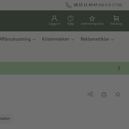
08 55 11 49 47
(Må-fr 8-17:00)
Logga in
Hjälp
Anteckningslista
Varukorg
Affärsutrustning
Klistermärken
Reklamartiklar
erbjudande
Dela
På ante
rmation