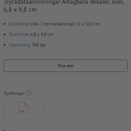
Tryckdataanvisningar Avtagbara dekaler, oval,
6,8 x 9,8 cm
Dataformat
(inkl. 2 mm beskärning): 7,2 x 10,2 cm
Slutformat
: 6,8 x 9,8 cm
Upplösning:
300 dpi
Lägg 2 mm runtom
beskärning
viktig information med min. 4
mm avstånd till slutformatet
Visa mer
teckensnitt
måste våra fullständigt inbäddade eller
konverterade till kurvor
färgläge:
CMYK, FOGRA51 (PSO Coated v3) för bestruket papper,
Tryckförlagor
FOGRA52 (PSO Uncoated v3 FOGRA52) för obestruket papper
stavfel och sättningsfel
kontrolleras inte av oss
övertrycksinställningar
kontrolleras inte av oss
Transparenser
ska generellt reduceras