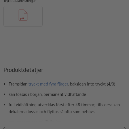
Tryckdataanvisningar
kommentarer
raderas och kommer inte att tryckas
Innehåll från
formulärfält
kommer att tryckas
Hur skapar jag utskriftsdata korrekt?
Produktdetaljer
Framsidan
tryckt med fyra färger
, baksidan inte tryckt (4/0)
kan lossas i början, permanent vidhäftande
full vidhäftning utvecklas först efter 48 timmar; tills dess kan
dekalerna lossas och flyttas så ofta som behövs
naturtrogna och miljövänliga