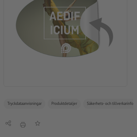
Tryckdataanvisningar
Produktdetaljer
Säkerhets- och tillverkarinfor
Dela
På anteckningslistan
erbjudande