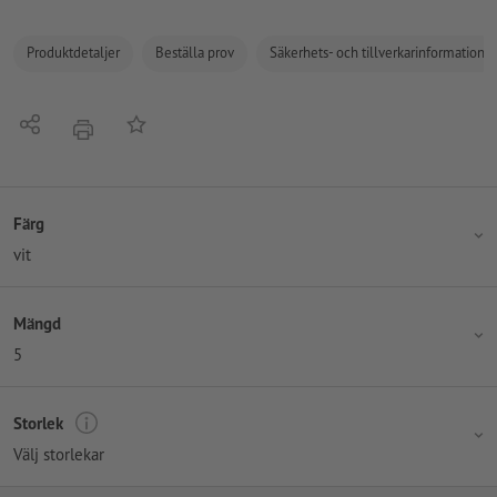
Produktdetaljer
Beställa prov
Säkerhets- och tillverkarinformation
Dela
På anteckningslistan
erbjudande
Färg
vit
Mängd
5
Storlek
Välj storlekar