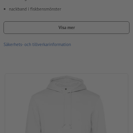
nackband i fiskbensmönster
Kan tvättas vid 30 °C
Visa mer
får ej torktumlas
Material: Bomull, Polyester
Säkerhets- och tillverkarinformation
Gramvikt: 280 g/m²
varumärke: B&C
Bearbetning: Screen-transfertryck