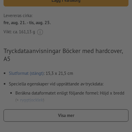
Lägg i varukorg
Levereras cirka:
fre, aug. 21. - tis, aug. 25.
Vikt: ca.
161,13 g
Tryckdataanvisningar Böcker med hardcover,
A5
Slutformat (stängt)
: 15,3 x 21,5 cm
Speciella egenskaper vid upprättande av tryckdata:
Beräkna dataformatet enligt följande formel: Höjd x bredd
(+
ryggtjocklek
)
beakta kraven på
ryggtjockleken
Visa mer
Upplösning:
300 dpi
teckensnitt
måste våra fullständigt inbäddade eller