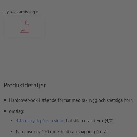
konverterade till kurvor
Tryckdataanvisningar
färgläge:
CMYK, FOGRA51 (PSO Coated v3) för bestruket papper,
FOGRA52 (PSO Uncoated v3 FOGRA52) för obestruket papper
stavfel och sättningsfel
kontrolleras inte av oss
övertrycksinställningar
kontrolleras inte av oss
kommentarer
raderas och kommer inte att tryckas
Innehåll från
formulärfält
kommer att tryckas
Produktdetaljer
Hur skapar jag utskriftsdata korrekt?
Hardcover-bok i stående format med rak rygg och spetsiga hörn
omslag:
4-färgstryck på ena sidan
, baksidan utan tryck (4/0)
hardcover av 150 g/m² bildtryckspapper på grå