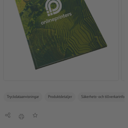
Tryckdataanvisningar
Produktdetaljer
Säkerhets- och tillverkarinfor
Dela
På anteckningslistan
erbjudande