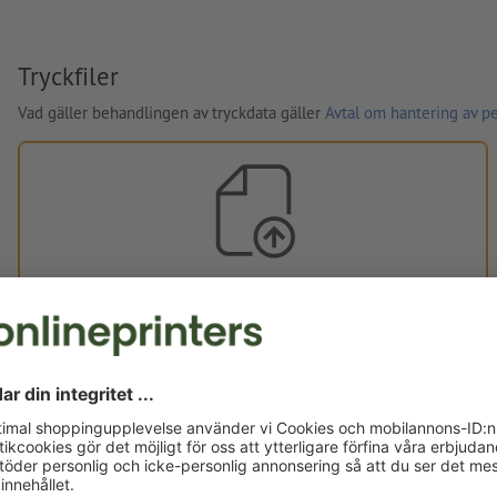
Tryckfiler
Vad gäller behandlingen av tryckdata gäller
Avtal om hantering av p
Egna tryckdata
Du kan ladda upp dina tryckdata före eller efter köpet.
Ladda upp nu