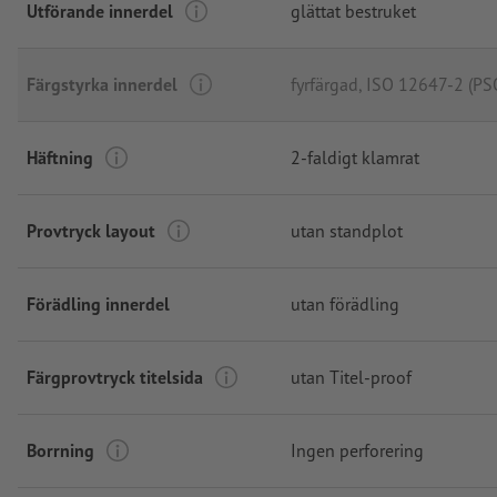
Utförande innerdel
glättat bestruket
Färgstyrka innerdel
fyrfärgad
, ISO 12647-2 (PS
Häftning
2-faldigt klamrat
Provtryck layout
utan standplot
Förädling innerdel
utan förädling
Färgprovtryck titelsida
utan Titel-proof
Borrning
Ingen perforering