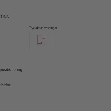
ende
Tryckdataanvisningar
 positionering
elsidor
 kan du
prättas