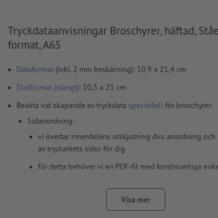
Tryckdataanvisningar Broschyrer, häftad, Stå
format, A65
Dataformat
(inkl. 2 mm beskärning): 10,9 x 21,4 cm
Slutformat (stängt)
: 10,5 x 21 cm
Beakta vid skapande av tryckdata
specialfall
för broschyrer:
Sidanordning:
vi övertar innerdelens utskjutning dvs. anordning och
av tryckarkets sidor för dig
för detta behöver vi en PDF-fil med kontinuerliga enk
om du arbetar med dubbla sidor i layoutprogrammet,
exportera dem som kontinuerliga enkelsidor
Visa mer
Anvisning: Vid 6-sidigt omslag måste de yttre sidorna up