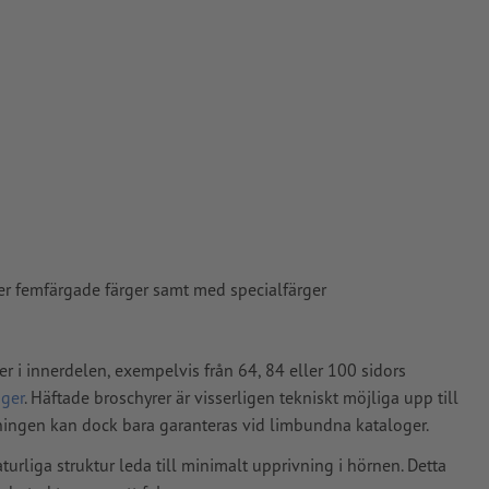
tryckdata
S42) i
n fram-
 5 mm avstånd
ller femfärgade färger samt med specialfärger
ade till
er i innerdelen, exempelvis från 64, 84 eller 100 sidors
ger
. Häftade broschyrer är visserligen tekniskt möjliga upp till
pper, FOGRA52
tningen kan dock bara garanteras vid limbundna kataloger.
turliga struktur leda till minimalt upprivning i hörnen. Detta