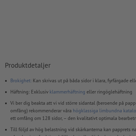
förkortade. Uppgifter om detta hittar du under specialfall.
Förädling
omslag: Beakta våra riktlinjer vid skapande av 
specialfärger
ska upprättas som separata färgfält (t.ex. HK
tryckdatafilen
Anvisning: En 32-sidig inre del motsvarar 16 blad (med e
respektive baksida)
Produktdetaljer
Upplösning:
300 dpi
Lägg 2 mm runtom
beskärning
viktig information med min.
Brokighet:
Kan skrivas ut på båda sidor i klara, fyrfärgade e
till slutformatet
Häftning: Exklusiv
klammerhäftning
eller ringöglehäftning
teckensnitt
måste våra fullständigt inbäddade eller konverter
Vi ber dig beakta att vi vid större sidantal (beroende på papp
kurvor
omfång) rekommenderar våra
högklassiga limbundna katalo
färgläge:
CMYK, FOGRA51 (PSO Coated v3) för bestruket pa
ett omfång om 128 sidor, – den kvalitativt optimala bearbe
(PSO Uncoated v3 FOGRA52) för obestruket papper
Till följd av hög belastning vid skärkanterna kan papprets na
stavfel och sättningsfel
kontrolleras inte av oss