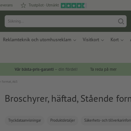
leverans
Trustpilot - Utmärkt
Reklamteknik och utomhusreklam
Visitkort
Kort
Vår bästa-pris-garanti
– din fördel!
Ta reda på mer
e format, A65
Broschyrer, häftad, Stående for
Tryckdataanvisningar
Produktdetaljer
Säkerhets- och tillverkarinfo