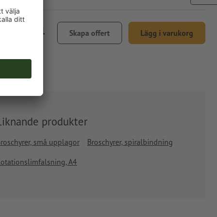
 4.326,01
Skapa offert
Lägg i varukorg
l. 25 % moms
Liknande produkter
roschyrer, små upplagor
Broschyrer, spiralbindning
otationslimfalsning, A4