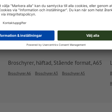
Levereras cirka:
kr 3.460,81
kr
fre, aug. 14. - tis, aug. 18.
exkl. moms
ink
Vikt: ca.
11,47 kg
Broschyrer, häftad, Stående format, A65
Broschyrer A6
Broschyrer A3
Broschyrer A5
B
R