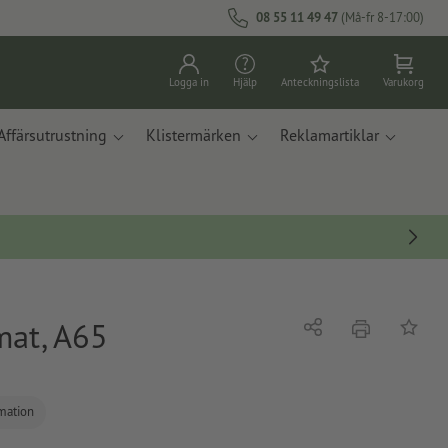
08 55 11 49 47
(Må-fr 8-17:00)
Logga in
Hjälp
Anteckningslista
Varukorg
Affärsutrustning
Klistermärken
Reklamartiklar
mat, A65
erbjudande
Dela
På ante
rmation