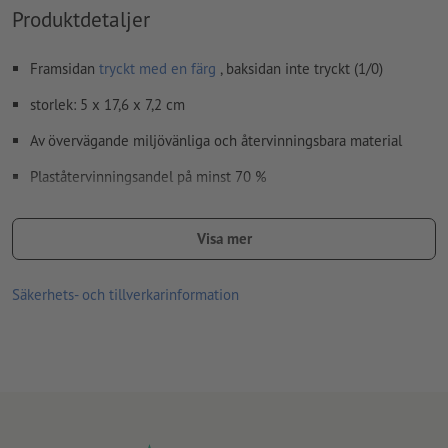
Produktdetaljer
Framsidan
tryckt med en färg
, baksidan inte tryckt (1/0)
storlek: 5 x 17,6 x 7,2 cm
Av övervägande miljövänliga och återvinningsbara material
Plaståtervinningsandel på minst 70 %
Förpackningen består av 100 % ofärgad återvinningskartong
Visa mer
Av min. 80 % rent stål
Med bandskydd för ett renare handhavande
Säkerhets- och tillverkarinformation