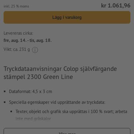
kr 1.061,96
inkl. 25 % moms
Lägg i varukorg
Levereras cirka:
fre, aug. 14. - tis, aug. 18.
Vikt: ca.
231 g
Tryckdataanvisningar Colop självfärgande
stämpel 2300 Green Line
Dataformat: 4,5 x 3 cm
Speciella egenskaper vid upprättande av tryckdata:
Texter, objekt och grafik ska upprättas i 100 % svart; arbeta
inte med gråskalor
Använd inga effekter som skuggor, förlopp, rutnät,