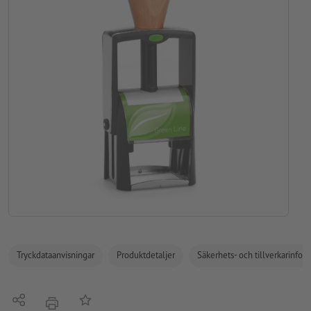
Tryckdataanvisningar
Produktdetaljer
Säkerhets- och tillverkarinfor
Dela
På anteckningslistan
erbjudande