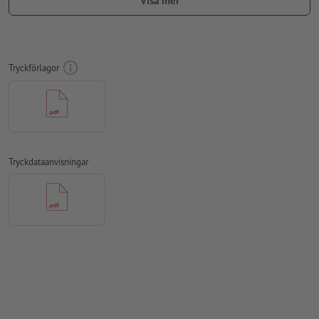
Visa mer
transparenser osv.
Teckenstorlek: Min. 7 pt., textens tunnaste linje 0,2 mm
Vårt tips:
Använd sans serif-text såsom Arial, Verdana eller
Tryckförlagor
Helvetica för ett optimalt avtryck
Avstånd motiv till slutformat: Min. 1 mm
Linjetjocklek: Min. 1 pt. (0,4 mm)
Upplösning:
600 dpi
Tryckdataanvisningar
Hur skapar jag utskriftsdata korrekt?