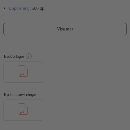
Upplösning:
300 dpi
Lägg 2 mm runtom
beskärning
viktig information med min. 4
mm avstånd till slutformatet
Visa mer
teckensnitt
måste våra fullständigt inbäddade eller
konverterade till kurvor
färgläge:
CMYK, FOGRA51 (PSO Coated v3) för bestruket papper,
Tryckförlagor
FOGRA52 (PSO Uncoated v3 FOGRA52) för obestruket papper
stavfel och sättningsfel
kontrolleras inte av oss
övertrycksinställningar
kontrolleras inte av oss
kommentarer
raderas och kommer inte att tryckas
Tryckdataanvisningar
Innehåll från
formulärfält
kommer att tryckas
Hur skapar jag utskriftsdata korrekt?