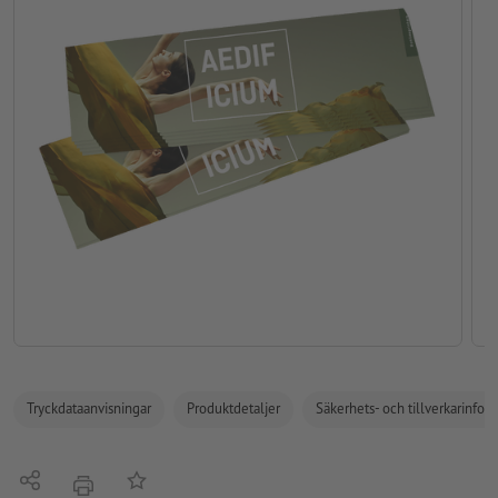
Tryckdataanvisningar
Produktdetaljer
Säkerhets- och tillverkarinfor
Dela
På anteckningslistan
erbjudande