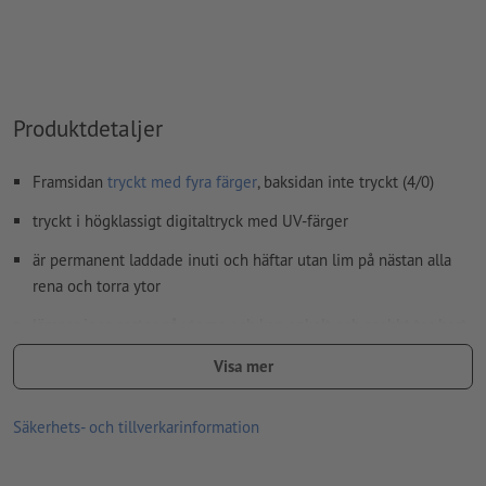
Produktdetaljer
Framsidan
tryckt med fyra färger
, baksidan inte tryckt (4/0)
tryckt i högklassigt digitaltryck med UV-färger
är permanent laddade inuti och häftar utan lim på nästan alla
rena och torra ytor
lämnar inga rester på ytorna och kan enkelt och snabbt tas bort
igen
Visa mer
hållbarhet på ytor beror på:
ytans renhet och planhet
Säkerhets- och tillverkarinformation
ompositioneringsfrekvens