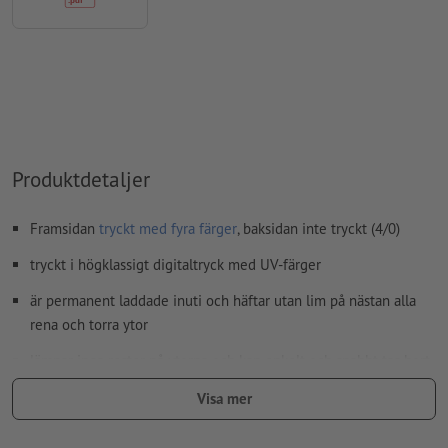
Hur skapar jag utskriftsdata korrekt?
Produktdetaljer
Framsidan
tryckt med fyra färger
, baksidan inte tryckt (4/0)
tryckt i högklassigt digitaltryck med UV-färger
är permanent laddade inuti och häftar utan lim på nästan alla
rena och torra ytor
lämnar inga rester på ytorna och kan enkelt och snabbt tas bort
igen
Visa mer
hållbarhet på ytor beror på: