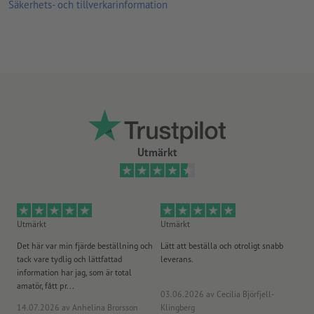
ytans renhet och planhet
Säkerhets- och tillverkarinformation
ompositioneringsfrekvens
temperatur och luftfuktighet
Anvisning: Angående transparenta dekaler går vitt inte att
trycka - dvs. vita områden i tryckförlagan blir senare
transparenta.
Utmärkt
Utmärkt
Utmärkt
Ut
Det här var min fjärde beställning och
Lätt att beställa och otroligt snabb
Sn
tack vare tydlig och lättfattad
leverans.
på
information har jag, som är total
amatör, fått pr...
03.06.2026
av Cecilia Björfjell-
14.07.2026
av Anhelina Brorsson
Klingberg
23