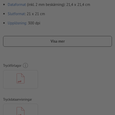
Dataformat
(inkl. 2 mm beskärning): 21,4 x 21,4 cm
Slutformat
: 21 x 21 cm
Upplösning:
300 dpi
Lägg 2 mm runtom
beskärning
viktig information med min. 4
mm avstånd till slutformatet
Visa mer
teckensnitt
måste våra fullständigt inbäddade eller
konverterade till kurvor
färgläge:
CMYK, FOGRA51 (PSO Coated v3) för bestruket papper,
Tryckförlagor
FOGRA52 (PSO Uncoated v3 FOGRA52) för obestruket papper
stavfel och sättningsfel
kontrolleras inte av oss
övertrycksinställningar
kontrolleras inte av oss
kommentarer
raderas och kommer inte att tryckas
Tryckdataanvisningar
Innehåll från
formulärfält
kommer att tryckas