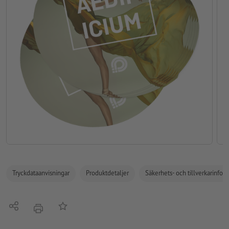
Tryckdataanvisningar
Produktdetaljer
Säkerhets- och tillverkarinfor
Dela
På anteckningslistan
erbjudande