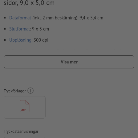
sidor, 9,0 x 5,0 cm
Dataformat
(inkl. 2 mm beskärning): 9,4 x 5,4 cm
Slutformat
: 9 x 5 cm
Upplösning:
300 dpi
Lägg 2 mm runtom
beskärning
viktig information med min. 4
mm avstånd till slutformatet
Visa mer
teckensnitt
måste våra fullständigt inbäddade eller
konverterade till kurvor
färgläge:
CMYK, FOGRA51 (PSO Coated v3) för bestruket papper,
Tryckförlagor
FOGRA52 (PSO Uncoated v3 FOGRA52) för obestruket papper
stavfel och sättningsfel
kontrolleras inte av oss
övertrycksinställningar
kontrolleras inte av oss
kommentarer
raderas och kommer inte att tryckas
Tryckdataanvisningar