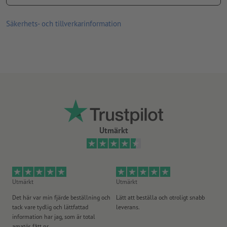
lämplig för användning inomhus
Säkerhets- och tillverkarinformation
Utmärkt
Utmärkt
Utmärkt
Ut
Det här var min fjärde beställning och
Lätt att beställa och otroligt snabb
Sn
tack vare tydlig och lättfattad
leverans.
på
information har jag, som är total
amatör, fått pr...