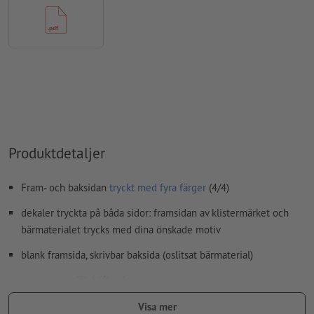
Innehåll från
formulärfält
kommer att tryckas
Hur skapar jag utskriftsdata korrekt?
Produktdetaljer
Fram- och baksidan
tryckt med fyra färger
(4/4)
dekaler tryckta på båda sidor: framsidan av klistermärket och
bärmaterialet trycks med dina önskade motiv
blank framsida, skrivbar baksida (oslitsat bärmaterial)
permanent självhäftande
bärmaterialet är inte självhäftande
Visa mer