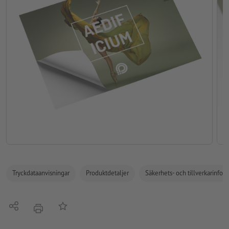
Tryckdataanvisningar
Produktdetaljer
Säkerhets- och tillverkarinfor
Dela
På anteckningslistan
erbjudande