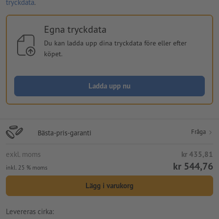
tryckdata
.
Egna tryckdata
Du kan ladda upp dina tryckdata före eller efter
köpet.
Ladda upp nu
Fråga
Bästa-pris-garanti
exkl. moms
kr 435,81
kr 544,76
inkl. 25 % moms
Lägg i varukorg
Levereras cirka: