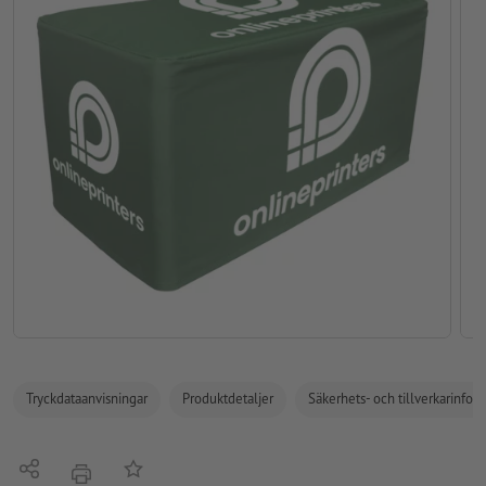
Tryckdataanvisningar
Produktdetaljer
Säkerhets- och tillverkarinfor
Dela
På anteckningslistan
erbjudande