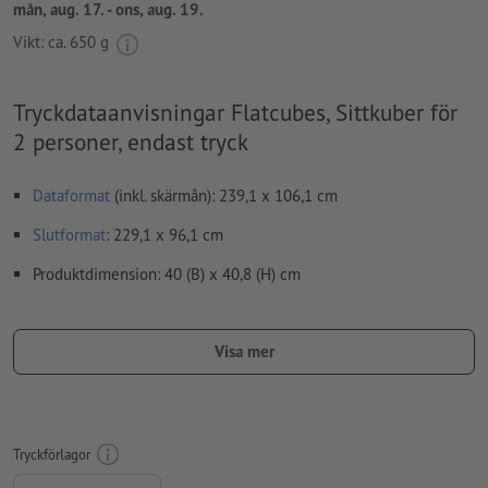
mån, aug. 17. - ons, aug. 19.
Vikt: ca.
650 g
Tryckdataanvisningar Flatcubes, Sittkuber för
2 personer, endast tryck
Dataformat
(inkl. skärmån): 239,1 x 106,1 cm
Slutformat
: 229,1 x 96,1 cm
Produktdimension: 40 (B) x 40,8 (H) cm
Upplösning:
300 dpi
Visa mer
teckensnitt
måste våra fullständigt inbäddade eller
konverterade till kurvor
färgläge:
CMYK, FOGRA51 (PSO Coated v3) för bestruket papper,
FOGRA52 (PSO Uncoated v3 FOGRA52) för obestruket papper
Tryckförlagor
stavfel och sättningsfel
kontrolleras inte av oss