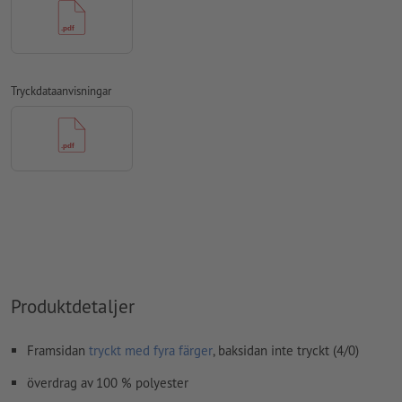
övertrycksinställningar
kontrolleras inte av oss
kommentarer
raderas och kommer inte att tryckas
Tryckdataanvisningar
Innehåll från
formulärfält
kommer att tryckas
Hur skapar jag utskriftsdata korrekt?
Produktdetaljer
Framsidan
tryckt med fyra färger
, baksidan inte tryckt (4/0)
överdrag av 100 % polyester