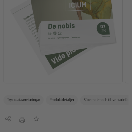
Tryckdataanvisningar
Produktdetaljer
Säkerhets- och tillverkarinfor
Dela
På anteckningslistan
erbjudande