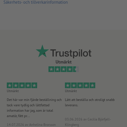
Säkerhets- och tillverkarinformation
A7 och A8 för distributionskampanjer, eftersom de små
formaten enkelt stoppas i fickan, plånboken osv.
A4 för omfattande information eller frågor
Ovanliga former eller storlekar, såsom kvadratiska respektive
runda flyers som en särskilt träffande reklamteknik för att
väcka nyfikenhet
Ju högre ytvikt, desto högre styrka och opacitet på papperet
Utmärkt
Vilket papper är det riktiga? Vår
materialrådgivare
hjälper dig
vidare
Upptäck våra
flyers med förädling
eller våra
miljövänliga flyers
Utmärkt
Utmärkt
Ut
Det här var min fjärde beställning och
Lätt att beställa och otroligt snabb
Sn
tack vare tydlig och lättfattad
leverans.
på
information har jag, som är total
amatör, fått pr...
03.06.2026
av Cecilia Björfjell-
14.07.2026
av Anhelina Brorsson
Klingberg
23