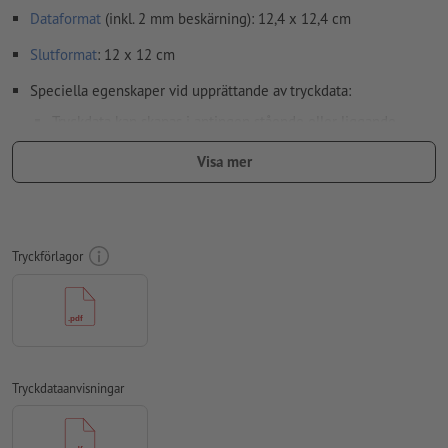
Dataformat
(inkl. 2 mm beskärning): 12,4 x 12,4 cm
Slutformat
: 12 x 12 cm
Speciella egenskaper vid upprättande av tryckdata:
Tryckdata kan skapas i antingen stående eller liggande
format. Anpassa dina tryckdata i enlighet med detta.
Visa mer
För att motivet i den färdiga trycktprodukten inte ska hamna
upp och ner, ska man i tryckdata ta hänsyn till
läsriktningen
Upplösning:
300 dpi
Tryckförlagor
Lägg 2 mm runtom
beskärning
viktig information med min. 4
mm avstånd till slutformatet
teckensnitt
måste våra fullständigt inbäddade eller
konverterade till kurvor
Tryckdataanvisningar
färgläge:
CMYK, FOGRA51 (PSO Coated v3) för bestruket papper,
FOGRA52 (PSO Uncoated v3 FOGRA52) för obestruket papper