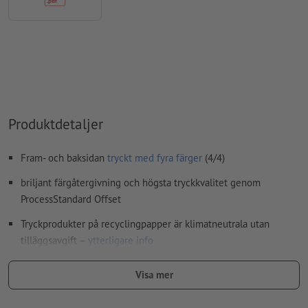
stavfel och sättningsfel
kontrolleras inte av oss
övertrycksinställningar
kontrolleras inte av oss
kommentarer
raderas och kommer inte att tryckas
Innehåll från
formulärfält
kommer att tryckas
Hur skapar jag utskriftsdata korrekt?
Produktdetaljer
Fram- och baksidan
tryckt med fyra färger
(4/4)
briljant färgåtergivning och högsta tryckkvalitet genom
ProcessStandard Offset
Tryckprodukter på recyclingpapper är klimatneutrala utan
tilläggsavgift –
ytterligare info
Formatrekommendationer:
Visa mer
A 65, A5 och vykortsstorlek A6 för skyltfönster, eftersom de
är så iögonfallande