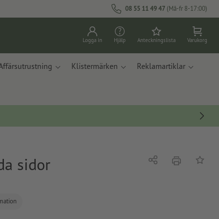
08 55 11 49 47
(Må-fr 8-17:00)
Logga in
Hjälp
Anteckningslista
Varukorg
Affärsutrustning
Klistermärken
Reklamartiklar
da sidor
erbjudande
Dela
På ante
rmation