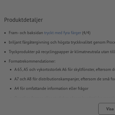
färgläge:
CMYK, FOGRA51 (PSO Coated v3) för bestruket pa
(PSO Uncoated v3 FOGRA52) för obestruket papper
Produktdetaljer
stavfel och sättningsfel
kontrolleras inte av oss
övertrycksinställningar
kontrolleras inte av oss
Fram- och baksidan
tryckt med fyra färger
(4/4)
kommentarer
raderas och kommer inte att tryckas
briljant färgåtergivning och högsta tryckkvalitet genom Pro
Innehåll från
formulärfält
kommer att tryckas
Tryckprodukter på recyclingpapper är klimatneutrala utan til
Formatrekommendationer:
Hur skapar jag utskriftsdata korrekt?
A 65, A5 och vykortsstorlek A6 för skyltfönster, eftersom 
A7 och A8 för distributionskampanjer, eftersom de små fo
A4 för omfattande information eller frågor
Ovanliga former eller storlekar, såsom kvadratiska respekt
väcka nyfikenhet
Visa
Ju högre ytvikt, desto högre styrka och opacitet på papperet