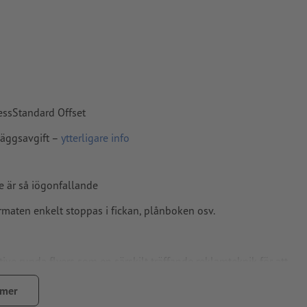
pper, FOGRA52
cessStandard Offset
läggsavgift –
ytterligare info
de är så iögonfallande
rmaten enkelt stoppas i fickan, plånboken osv.
ive runda flyers som en särskilt träffande reklamteknik för att
 mer