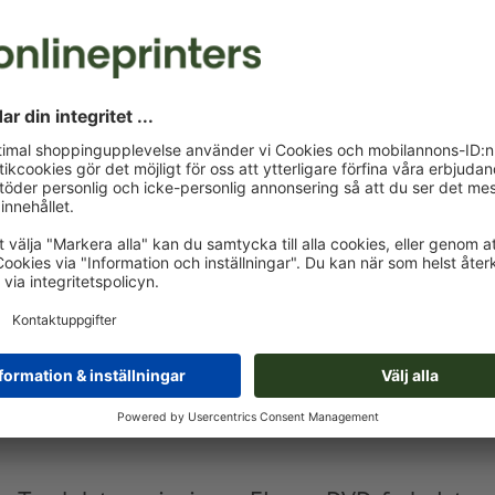
kr 764,72
ons, aug. 12. - fre, aug. 14.
exkl. moms
Vikt: ca.
1,63 kg
Flyers, DVD-fodral, tryckt på båda sidor
Flyers A65
Flyers fri formatinmatning
F
Flyers rund Ø 95mm
F