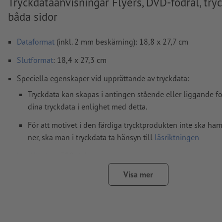
Tryckdataanvisningar Flyers, DVD-fodral, tryc
båda sidor
Dataformat
(inkl. 2 mm beskärning): 18,8 x 27,7 cm
Slutformat
: 18,4 x 27,3 cm
Speciella egenskaper vid upprättande av tryckdata:
Tryckdata kan skapas i antingen stående eller liggande f
dina tryckdata i enlighet med detta.
För att motivet i den färdiga trycktprodukten inte ska h
ner, ska man i tryckdata ta hänsyn till
läsriktningen
Upplösning:
300 dpi
Lägg 2 mm runtom
beskärning
viktig information med min.
Visa mer
till slutformatet
teckensnitt
måste våra fullständigt inbäddade eller konverter
kurvor