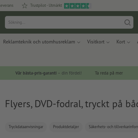
leverans
Trustpilot - Utmärkt
Reklamteknik och utomhusreklam
Visitkort
Kort
Vår bästa-pris-garanti
– din fördel!
Ta reda på mer
Flyers, DVD-fodral, tryckt på bå
Tryckdataanvisningar
Produktdetaljer
Säkerhets- och tillverkarinfo