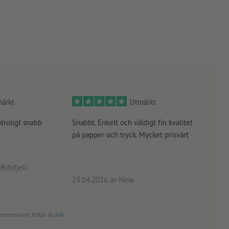
 vidare
ers
ärkt
Utmärkt
otroligt snabb
Snabbt. Enkelt och väldigt fin kvalitet
Orde
på papper och tryck. Mycket prisvärt
kontr
rätt
angiv
Björfjell-
23.04.2026
av Nina
24.0
recensioner, hittar du
här
.