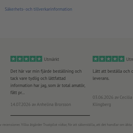
Säkerhets- och tillverkarinformation
Vilket papper är det riktiga? Vår
materialrådgivare
hjälper dig
Upptäck våra
flyers med förädling
eller våra
miljövänliga fly
Utmärkt
Utm
Det här var min fjärde beställning och
Lätt att beställa och 
tack vare tydlig och lättfattad
leverans.
information har jag, som är total amatör,
fått pr...
03.06.2026
av Cecilia 
14.07.2026
av Anhelina Brorsson
Klingberg
censioner. Vilka åtgärder Trustpilot vidtar, för att säkerställa, att det handlar om äkta 