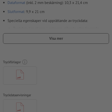
Dataformat
(inkl. 2 mm beskärning): 10,3 x 21,4 cm
Slutformat
: 9,9 x 21 cm
Speciella egenskaper vid upprättande av tryckdata:
Tryckdata kan skapas i antingen stående eller liggande
format. Anpassa dina tryckdata i enlighet med detta.
Visa mer
För att motivet i den färdiga trycktprodukten inte ska hamna
upp och ner, ska man i tryckdata ta hänsyn till
läsriktningen
Upplösning:
300 dpi
Tryckförlagor
Lägg 2 mm runtom
beskärning
viktig information med min. 4
mm avstånd till slutformatet
teckensnitt
måste våra fullständigt inbäddade eller
konverterade till kurvor
Tryckdataanvisningar
färgläge:
CMYK, FOGRA51 (PSO Coated v3) för bestruket papper,
FOGRA52 (PSO Uncoated v3 FOGRA52) för obestruket papper