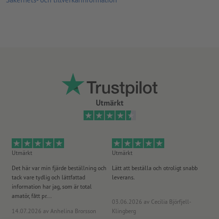
A7 och A8 för distributionskampanjer, eftersom de små
formaten enkelt stoppas i fickan, plånboken osv.
A4 för omfattande information eller frågor
Ovanliga former eller storlekar, såsom kvadratiska respektive
runda flyers som en särskilt träffande reklamteknik för att
väcka nyfikenhet
Ju högre ytvikt, desto högre styrka och opacitet på papperet
Utmärkt
Vilket papper är det riktiga? Vår
materialrådgivare
hjälper dig
vidare
Upptäck våra
flyers med förädling
eller våra
miljövänliga flyers
Utmärkt
Utmärkt
Ut
Det här var min fjärde beställning och
Lätt att beställa och otroligt snabb
Sn
tack vare tydlig och lättfattad
leverans.
på
information har jag, som är total
amatör, fått pr...
03.06.2026
av Cecilia Björfjell-
14.07.2026
av Anhelina Brorsson
Klingberg
23