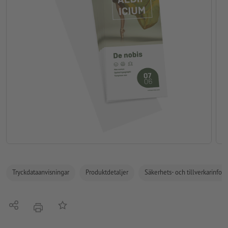
Tryckdataanvisningar
Produktdetaljer
Säkerhets- och tillverkarinfor
Dela
På anteckningslistan
erbjudande