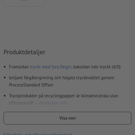
stavfel och sättningsfel
kontrolleras inte av oss
övertrycksinställningar
kontrolleras inte av oss
kommentarer
raderas och kommer inte att tryckas
Innehåll från
formulärfält
kommer att tryckas
Hur skapar jag utskriftsdata korrekt?
Produktdetaljer
Framsidan
tryckt med fyra färger
, baksidan inte tryckt (4/0)
briljant färgåtergivning och högsta tryckkvalitet genom
ProcessStandard Offset
Tryckprodukter på recyclingpapper är klimatneutrala utan
tilläggsavgift –
ytterligare info
Formatrekommendationer:
Visa mer
A 65, A5 och vykortsstorlek A6 för skyltfönster, eftersom de
är så iögonfallande
Säkerhets- och tillverkarinformation