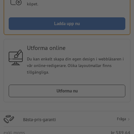
köpet.
Ladda upp nu
Utforma online
Du kan enkelt skapa din egen design i webbläsaren i
vår online-redigerare. Olika layoutmallar finns
tillgängliga.
Utforma nu
Fråga
Bästa-pris-garanti
exkl. moms
kr 589,64