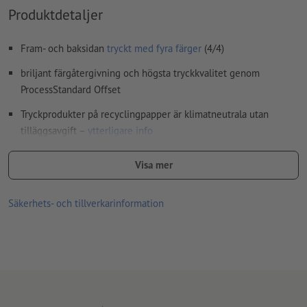
Hur skapar jag utskriftsdata korrekt?
Produktdetaljer
Fram- och baksidan
tryckt med fyra färger
(4/4)
briljant färgåtergivning och högsta tryckkvalitet genom
ProcessStandard Offset
Tryckprodukter på recyclingpapper är klimatneutrala utan
tilläggsavgift –
ytterligare info
Ju högre ytvikt, desto högre styrka och opacitet på papperet
Visa mer
För flyers med det lilla extra – upptäck våra
flyers med
förädling
Säkerhets- och tillverkarinformation