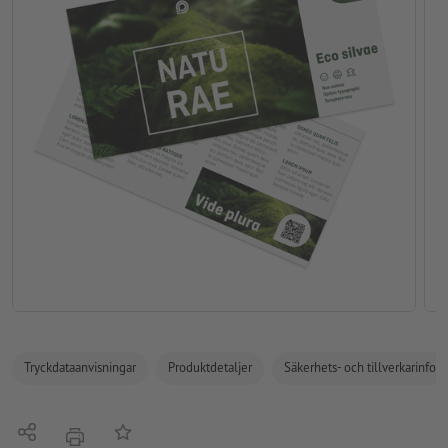
Tryckdataanvisningar
Produktdetaljer
Säkerhets- och tillverkarinfor
Dela
På anteckningslistan
erbjudande