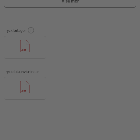
Visa mer
För att motivet i den färdiga trycktprodukten inte ska hamna
upp och ner, ska man i tryckdata ta hänsyn till
läsriktningen
Upplösning:
300 dpi
Tryckförlagor
Lägg 2 mm runtom
beskärning
viktig information med min. 4
mm avstånd till slutformatet
teckensnitt
måste våra fullständigt inbäddade eller
konverterade till kurvor
Tryckdataanvisningar
färgläge:
CMYK, FOGRA51 (PSO Coated v3) för bestruket papper,
FOGRA52 (PSO Uncoated v3 FOGRA52) för obestruket papper
stavfel och sättningsfel
kontrolleras inte av oss
övertrycksinställningar
kontrolleras inte av oss
kommentarer
raderas och kommer inte att tryckas
Innehåll från
formulärfält
kommer att tryckas