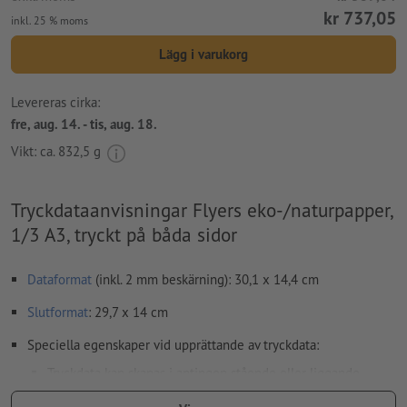
kr 737,05
inkl. 25 % moms
Lägg i varukorg
Levereras cirka:
fre, aug. 14. - tis, aug. 18.
Vikt: ca.
832,5 g
Tryckdataanvisningar Flyers eko-/naturpapper,
1/3 A3, tryckt på båda sidor
Dataformat
(inkl. 2 mm beskärning): 30,1 x 14,4 cm
Slutformat
: 29,7 x 14 cm
Speciella egenskaper vid upprättande av tryckdata:
Tryckdata kan skapas i antingen stående eller liggande
format. Anpassa dina tryckdata i enlighet med detta.