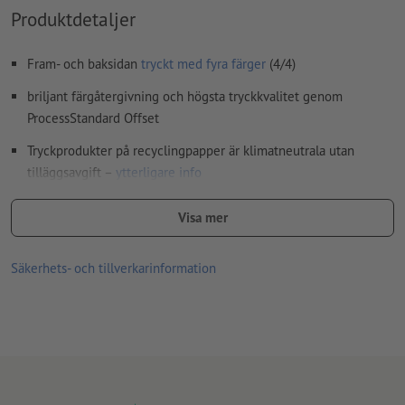
Hur skapar jag utskriftsdata korrekt?
Produktdetaljer
Fram- och baksidan
tryckt med fyra färger
(4/4)
briljant färgåtergivning och högsta tryckkvalitet genom
ProcessStandard Offset
Tryckprodukter på recyclingpapper är klimatneutrala utan
tilläggsavgift –
ytterligare info
Ju högre ytvikt, desto högre styrka och opacitet på papperet
Visa mer
För flyers med det lilla extra – upptäck våra
flyers med
förädling
Säkerhets- och tillverkarinformation