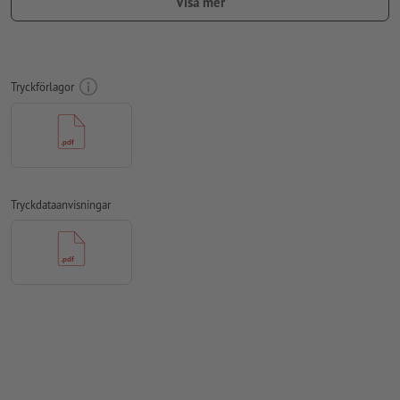
Visa mer
För att motivet i den färdiga trycktprodukten inte ska hamna
upp och ner, ska man i tryckdata ta hänsyn till
läsriktningen
Upplösning:
300 dpi
Tryckförlagor
Lägg 2 mm runtom
beskärning
viktig information med min. 4
mm avstånd till slutformatet
teckensnitt
måste våra fullständigt inbäddade eller
konverterade till kurvor
Tryckdataanvisningar
färgläge:
CMYK, FOGRA51 (PSO Coated v3) för bestruket papper,
FOGRA52 (PSO Uncoated v3 FOGRA52) för obestruket papper
stavfel och sättningsfel
kontrolleras inte av oss
övertrycksinställningar
kontrolleras inte av oss
kommentarer
raderas och kommer inte att tryckas
Innehåll från
formulärfält
kommer att tryckas