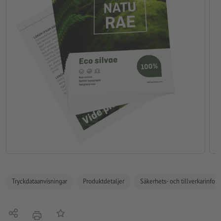
Tryckdataanvisningar
Produktdetaljer
Säkerhets- och tillverkarinfor
Dela
På anteckningslistan
erbjudande