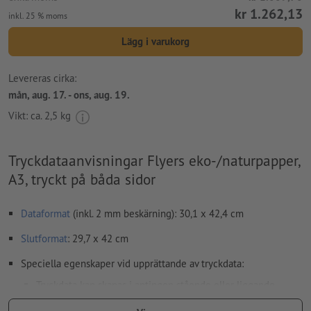
kr 1.262,13
inkl. 25 % moms
Lägg i varukorg
Levereras cirka:
mån, aug. 17. - ons, aug. 19.
Vikt: ca.
2,5 kg
Tryckdataanvisningar Flyers eko-/naturpapper,
A3, tryckt på båda sidor
Dataformat
(inkl. 2 mm beskärning): 30,1 x 42,4 cm
Slutformat
: 29,7 x 42 cm
Speciella egenskaper vid upprättande av tryckdata:
Tryckdata kan skapas i antingen stående eller liggande
format. Anpassa dina tryckdata i enlighet med detta.