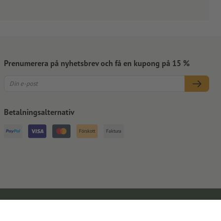
Prenumerera på nyhetsbrev och få en kupong på 15 %
Betalningsalternativ
Förskott
Faktura
Kontaktuppgifter
Allmänna affärsvillkor
Dataskydd