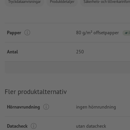
Tryckdataanvisningar
Produktdetaljer
Säkerhets- och tillverkarinfo
Papper
80 g/m² offsetpapper
Antal
250
Fler produktalternativ
Hörnavrundning
ingen hörnrundning
Datacheck
utan datacheck