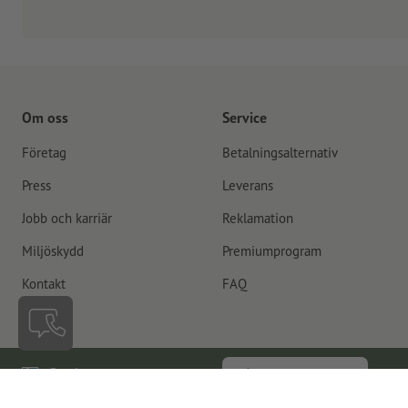
Om oss
Service
Företag
Betalningsalternativ
Press
Leverans
Jobb och karriär
Reklamation
Miljöskydd
Premiumprogram
Kontakt
FAQ
Sverige
Återkalla kontrakt