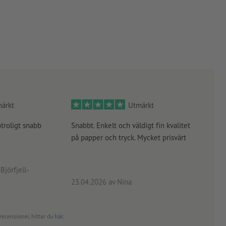
ärkt
Utmärkt
otroligt snabb
Snabbt. Enkelt och väldigt fin kvalitet
Orde
på papper och tryck. Mycket prisvärt
kontr
rätt
angiv
Björfjell-
23.04.2026
av Nina
24.0
recensioner, hittar du
här
.