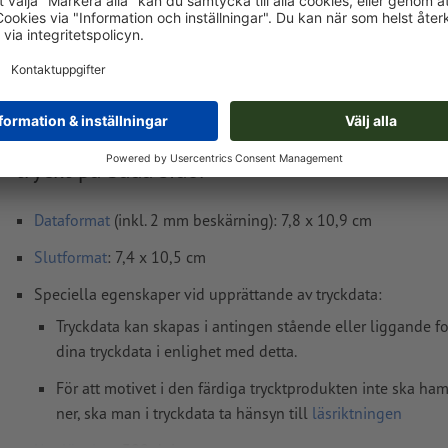
exkl. moms
Vikt: ca.
155 g
Tryckdataanvisningar Flyers eko-/naturpapper
tryckt på båda sidor
Dataformat
(inkl. 2 mm beskärning): 7,8 x 10,9 cm
Slutformat
: 7,4 x 10,5 cm
Speciella egenskaper vid upprättande av tryckdata:
Tryckdata kan skapas i antingen stående eller liggande f
dina tryckdata i enlighet med detta.
För att motivet i den färdiga trycktprodukten inte ska h
ner, ska man i tryckdata ta hänsyn till
läsriktningen