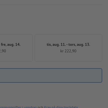
 fre, aug. 14.
tis, aug. 11. - tors, aug. 13.
2,90
kr 222,90
ersonuppgifter i uppdrag
och
Krav på dina tryckdata
.