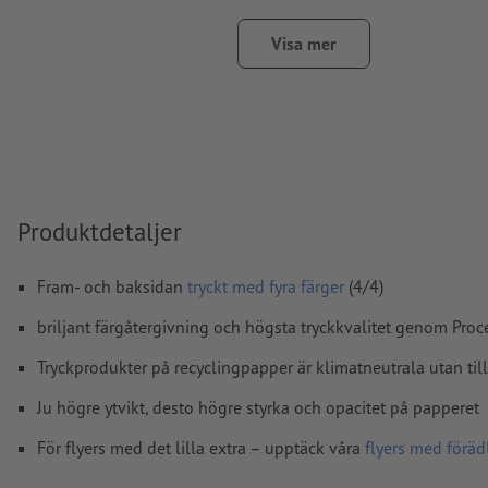
Upplösning:
300 dpi
Lägg 2 mm runtom
beskärning
viktig information med min.
Visa mer
till slutformatet
teckensnitt
måste våra fullständigt inbäddade eller konverter
kurvor
färgläge:
CMYK, FOGRA51 (PSO Coated v3) för bestruket pa
(PSO Uncoated v3 FOGRA52) för obestruket papper
Produktdetaljer
stavfel och sättningsfel
kontrolleras inte av oss
övertrycksinställningar
kontrolleras inte av oss
Fram- och baksidan
tryckt med fyra färger
(4/4)
kommentarer
raderas och kommer inte att tryckas
briljant färgåtergivning och högsta tryckkvalitet genom Pro
Innehåll från
formulärfält
kommer att tryckas
Tryckprodukter på recyclingpapper är klimatneutrala utan til
Ju högre ytvikt, desto högre styrka och opacitet på papperet
Hur skapar jag utskriftsdata korrekt?
För flyers med det lilla extra – upptäck våra
flyers med föräd