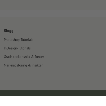
Blogg
Photoshop-Tutorials
InDesign-Tutorials
Gratis teckensnitt & fonter
Marknadsföring & insikter