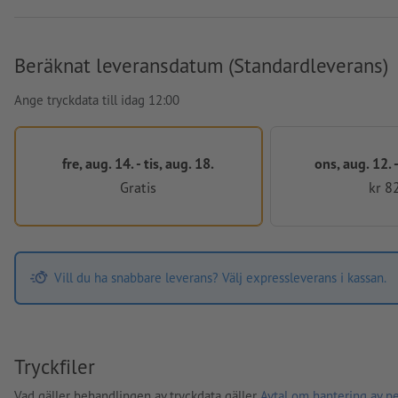
Beräknat leveransdatum (Standardleverans)
Ange tryckdata till idag 12:00
fre, aug. 14. - tis, aug. 18.
ons, aug. 12. -
Gratis
kr 8
Vill du ha snabbare leverans? Välj expressleverans i kassan.
Tryckfiler
Vad gäller behandlingen av tryckdata gäller
Avtal om hantering av p