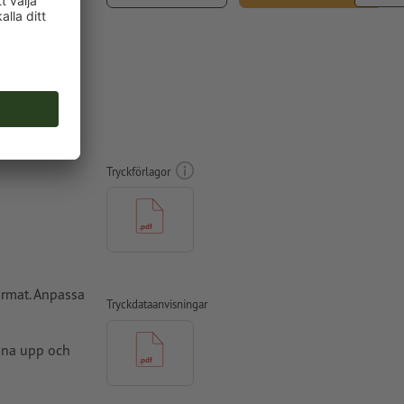
inkl. 25 % moms
, A7,
Tryckförlagor
ormat. Anpassa
Tryckdataanvisningar
amna upp och