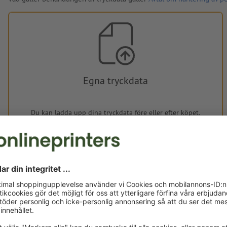
Egna tryckdata
Du kan ladda upp dina tryckdata före eller efter köpet.
Ladda upp nu
Levereras cirka:
kr 424,80
fre, aug. 14. - tis, aug. 18.