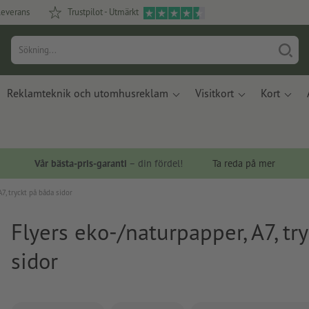
leverans
Trustpilot - Utmärkt
Reklamteknik och utomhusreklam
Visitkort
Kort
Vår bästa-pris-garanti
– din fördel!
Ta reda på mer
7, tryckt på båda sidor
Flyers eko-/naturpapper, A7, tr
sidor