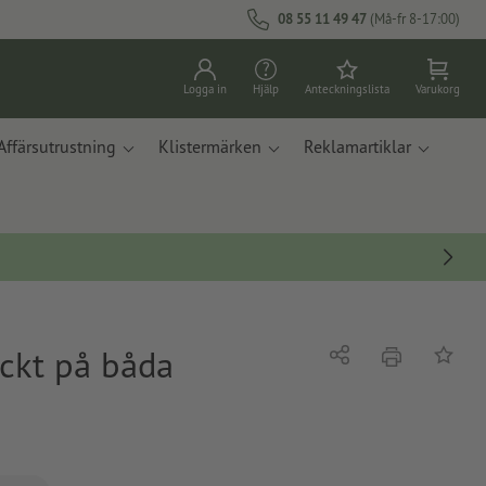
08 55 11 49 47
(Må-fr 8-17:00)
Logga in
Hjälp
Anteckningslista
Varukorg
Affärsutrustning
Klistermärken
Reklamartiklar
yckt på båda
erbjudande
Dela
På ante