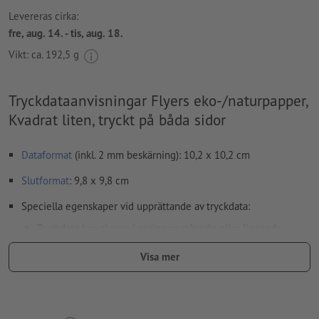
Levereras cirka:
fre, aug. 14. - tis, aug. 18.
Vikt: ca.
192,5 g
Tryckdataanvisningar Flyers eko-/naturpapper,
Kvadrat liten, tryckt på båda sidor
Dataformat
(inkl. 2 mm beskärning): 10,2 x 10,2 cm
Slutformat
: 9,8 x 9,8 cm
Speciella egenskaper vid upprättande av tryckdata:
Tryckdata kan skapas i antingen stående eller liggande
format. Anpassa dina tryckdata i enlighet med detta.
Visa mer
För att motivet i den färdiga trycktprodukten inte ska hamna
upp och ner, ska man i tryckdata ta hänsyn till
läsriktningen
Upplösning:
300 dpi