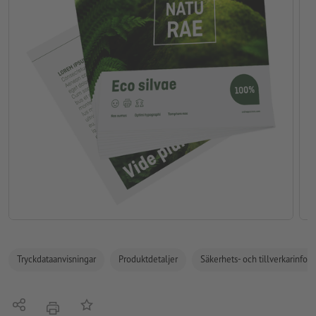
Tryckdataanvisningar
Produktdetaljer
Säkerhets- och tillverkarinfor
Dela
På anteckningslistan
erbjudande