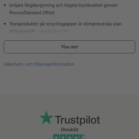
briljant färgåtergivning och högsta tryckkvalitet genom
ProcessStandard Offset
Tryckprodukter på recyclingpapper är klimatneutrala utan
tilläggsavgift –
ytterligare info
Ju högre ytvikt, desto högre styrka och opacitet på papperet
Visa mer
För flyers med det lilla extra – upptäck våra
flyers med
förädling
Säkerhets- och tillverkarinformation
Utmärkt