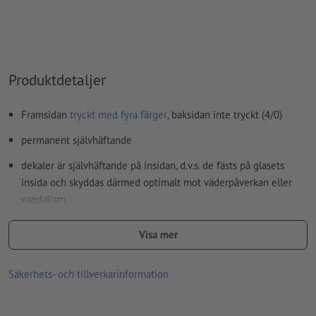
Produktdetaljer
Framsidan
tryckt med fyra färger
, baksidan inte tryckt (4/0)
permanent självhäftande
dekaler är självhäftande på insidan, d.v.s. de fästs på glasets
insida och skyddas därmed optimalt mot väderpåverkan eller
vandalism
reklambudskap kan enkelt läsas från utsidan
Visa mer
perfekt för att skymma sikten utifrån, för dekoration eller
klassiska reklamdekaler bakom glas
Säkerhets- och tillverkarinformation
god UV- och temperaturhållfasthet