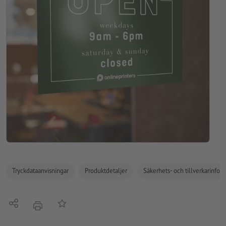
Tryckdataanvisningar
Produktdetaljer
Säkerhets- och tillverkarinfor
Dela
På anteckningslistan
erbjudande