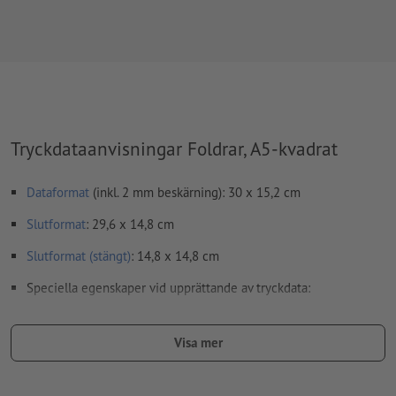
Tryckdataanvisningar Foldrar, A5-kvadrat
Dataformat
(inkl. 2 mm beskärning): 30 x 15,2 cm
Slutformat
: 29,6 x 14,8 cm
Slutformat (stängt)
: 14,8 x 14,8 cm
Speciella egenskaper vid upprättande av tryckdata:
Skapa inte tryckfiler för foldrar som enkelsidor, utan som
färdigmonterade inner- och yttersidor - se datablad
Visa mer
viklinjer
kan inte kontrolleras