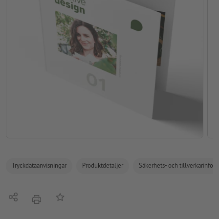
Tryckdataanvisningar
Produktdetaljer
Säkerhets- och tillverkarinfor
Dela
På anteckningslistan
erbjudande