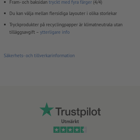
Fram- och baksidan
tryckt med fyra färger
(4/4)
övertrycksinställningar
kontrolleras inte av oss
Du kan välja mellan flersidiga layouter i olika storlekar
kommentarer
raderas och kommer inte att tryckas
Tryckprodukter på recyclingpapper är klimatneutrala utan
Innehåll från
formulärfält
kommer att tryckas
tilläggsavgift –
ytterligare info
Hur skapar jag utskriftsdata korrekt?
Säkerhets- och tillverkarinformation
Utmärkt