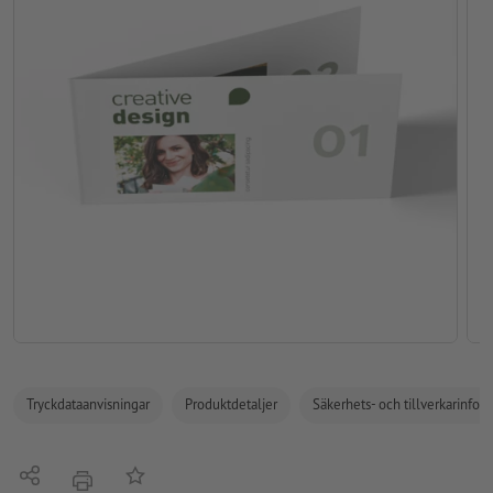
Tryckdataanvisningar
Produktdetaljer
Säkerhets- och tillverkarinfor
Dela
På anteckningslistan
erbjudande