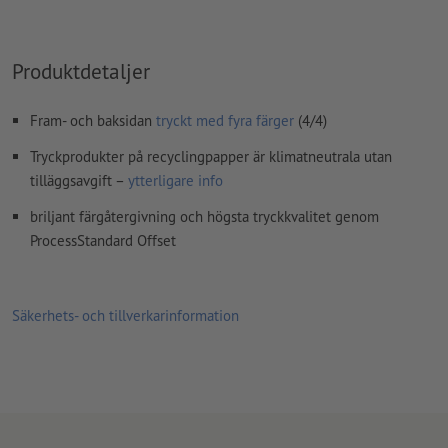
konverterade till kurvor
färgläge:
CMYK, FOGRA51 (PSO Coated v3) för bestruket papper,
Produktdetaljer
FOGRA52 (PSO Uncoated v3 FOGRA52) för obestruket papper
stavfel och sättningsfel
kontrolleras inte av oss
Fram- och baksidan
tryckt med fyra färger
(4/4)
övertrycksinställningar
kontrolleras inte av oss
Tryckprodukter på recyclingpapper är klimatneutrala utan
tilläggsavgift –
ytterligare info
kommentarer
raderas och kommer inte att tryckas
briljant färgåtergivning och högsta tryckkvalitet genom
Innehåll från
formulärfält
kommer att tryckas
ProcessStandard Offset
Hur skapar jag utskriftsdata korrekt?
Säkerhets- och tillverkarinformation