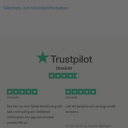
Säkerhets- och tillverkarinformation
Utmärkt
Utmärkt
Utmärkt
Ut
Det här var min fjärde beställning och
Lätt att beställa och otroligt snabb
Sn
tack vare tydlig och lättfattad
leverans.
på
information har jag, som är total
amatör, fått pr...
03.06.2026
av Cecilia Björfjell-