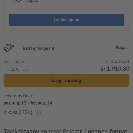
köpet.
Ladda upp nu
Fråga
Bästa-pris-garanti
exkl. moms
kr 1.528,64
kr 1.910,80
inkl. 25 % moms
Lägg i varukorg
Levereras cirka:
ons, aug. 12. - fre, aug. 14.
Vikt: ca.
5,73 kg
Tryckdataanvisningar Foldrar, liggande format