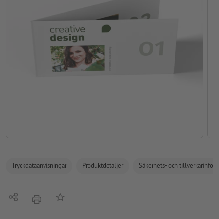
Tryckdataanvisningar
Produktdetaljer
Säkerhets- och tillverkarinfor
Dela
På anteckningslistan
erbjudande