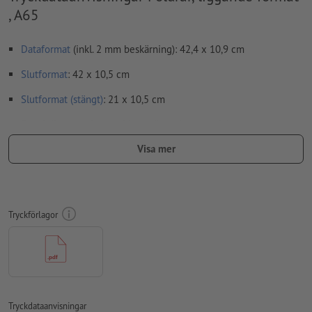
, A65
Dataformat
(inkl. 2 mm beskärning): 42,4 x 10,9 cm
Slutformat
: 42 x 10,5 cm
Slutformat (stängt)
: 21 x 10,5 cm
Speciella egenskaper vid upprättande av tryckdata:
Skapa inte tryckfiler för foldrar som enkelsidor, utan som
Visa mer
färdigmonterade inner- och yttersidor - se datablad
viklinjer
kan inte kontrolleras
vi kan tyvärr inte alltid ta hänsyn till
löpriktning
Tryckförlagor
För att motivet i den färdiga trycktprodukten inte ska hamna
upp och ner, ska man i tryckdata ta hänsyn till
läsriktningen
Notera: Vid starka färgförändringar vid vecken kan oönskade
färgkanter uppstå, eftersom layouten kan förskjutas något på
Tryckdataanvisningar