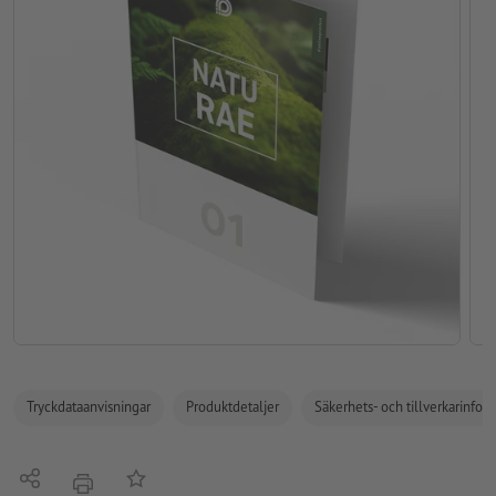
Tryckdataanvisningar
Produktdetaljer
Säkerhets- och tillverkarinfor
Dela
På anteckningslistan
erbjudande