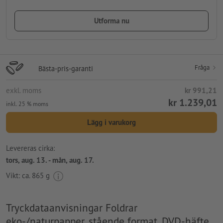
Utforma nu
Fråga
Bästa-pris-garanti
exkl. moms
kr 991,21
kr 1.239,01
inkl. 25 % moms
Lägg i varukorg
Levereras cirka:
tors, aug. 13. - mån, aug. 17.
Vikt: ca.
865 g
Tryckdataanvisningar Foldrar
eko-/naturpapper, stående format, DVD-häfte