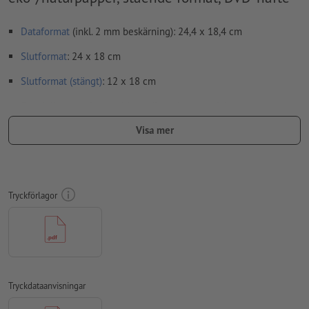
Dataformat
(inkl. 2 mm beskärning): 24,4 x 18,4 cm
Slutformat
: 24 x 18 cm
Slutformat (stängt)
: 12 x 18 cm
Speciella egenskaper vid upprättande av tryckdata:
Skapa inte tryckfiler för foldrar som enkelsidor, utan som
Visa mer
färdigmonterade inner- och yttersidor - se datablad
viklinjer
kan inte kontrolleras
vi kan tyvärr inte alltid ta hänsyn till
löpriktning
Tryckförlagor
För att motivet i den färdiga trycktprodukten inte ska hamna
upp och ner, ska man i tryckdata ta hänsyn till
läsriktningen
Notera: Vid starka färgförändringar vid vecken kan oönskade
färgkanter uppstå, eftersom layouten kan förskjutas något på
Tryckdataanvisningar
grund av trimning. Vi rekommenderar överlappande färger