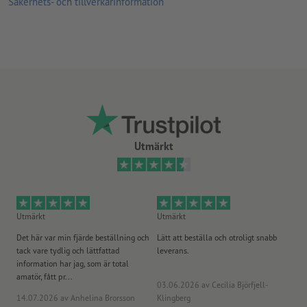
Säkerhets- och tillverkarinformation
Utmärkt
Utmärkt
Utmärkt
Ut
Det här var min fjärde beställning och
Lätt att beställa och otroligt snabb
Sn
tack vare tydlig och lättfattad
leverans.
på
information har jag, som är total
amatör, fått pr...
03.06.2026
av Cecilia Björfjell-
14.07.2026
av Anhelina Brorsson
Klingberg
23