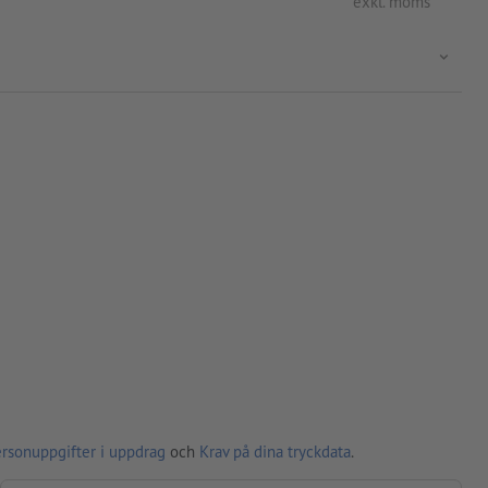
exkl. moms
ersonuppgifter i uppdrag
och
Krav på dina tryckdata
.