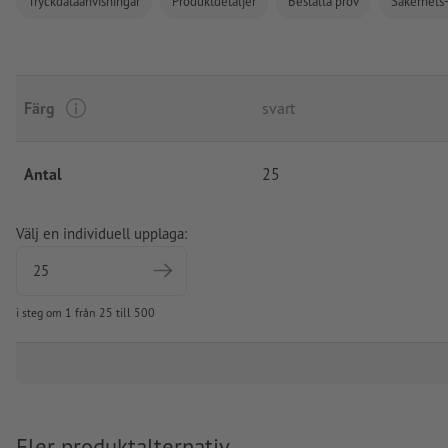
Tryckdataanvisningar
Produktdetaljer
Beställa prov
Säkerhets-
Färg
svart
Antal
25
Välj en individuell upplaga:
i steg om 1 från 25 till 500
Fler produktalternativ