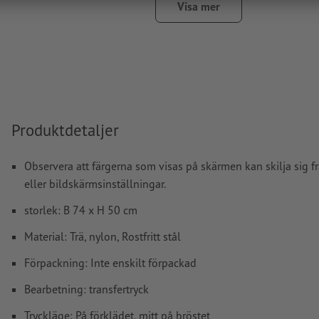
Visa mer
Ytterligare information och tips om
vektordata
hittar du i 
hjälpcenter.
Hur skapar jag utskriftsdata korrekt?
Produktdetaljer
Observera att färgerna som visas på skärmen kan skilja sig f
eller bildskärmsinställningar.
storlek: B 74 x H 50 cm
Material: Trä, nylon, Rostfritt stål
Förpackning: Inte enskilt förpackad
Bearbetning: transfertryck
Tryckläge: På förklädet, mitt på bröstet