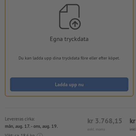
Egna tryckdata
Du kan ladda upp dina tryckdata före eller efter köpet.
Ladda upp nu
Levereras cirka:
kr 3.768,15
kr
mån, aug. 17. - ons, aug. 19.
exkl. moms
ink
Vikt: ca.
18,6 kg