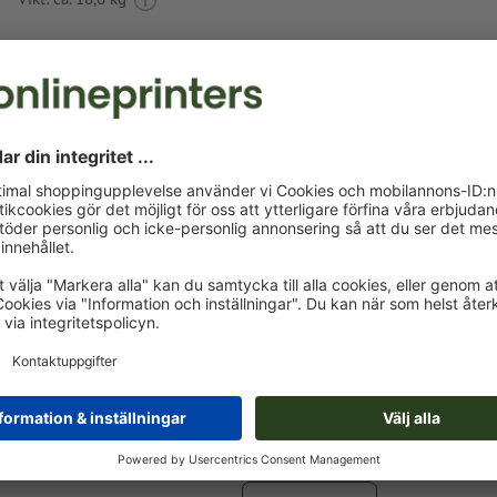
Tryckdataanvisningar Grillförkläde Aurora
Dataformat
: 15 x 10 cm
stavfel och sättningsfel
kontrolleras inte av oss
Som motivfärger kan en resp. två
specialfärger
väljas.
Namnge färgrutorna med målfärgen från Pantone FORM
Solid Coated (t.ex. ”Pantone 286 C”).
Inga metallic- eller neonfärger möjliga.
Bärmaterialet kan lysa igenom vid
tryck med vit färg
Den tryckfärdiga PDF-filen får bara innehålla vektorer; JPE
bilder och -förlagor är inte lämpliga