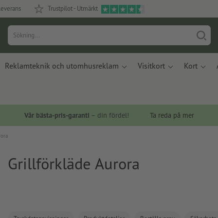
leverans
Trustpilot - Utmärkt
Reklamteknik och utomhusreklam
Visitkort
Kort
Vår bästa-pris-garanti
– din fördel!
Ta reda på mer
rora
Grillförkläde Aurora