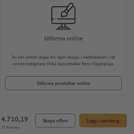
Utforma online
Du kan enkelt skapa din egen design i webbläsaren i vår
online-redigerare. Olika layoutmallar finns tillgängliga.
Utforma produkter online
 4.710,19
Skapa offert
Lägg i varukorg
l. 25 % moms