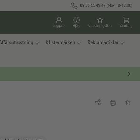
08 55 11 49 47
(Må-fr 8-17:00)
Logga in
Hjälp
Anteckningslista
Varukorg
Affärsutrustning
Klistermärken
Reklamartiklar
erbjudande
Dela
På ante