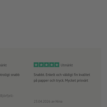
ärkt
Utmärkt
otroligt snabb
Snabbt. Enkelt och väldigt fin kvalitet
Orde
på papper och tryck. Mycket prisvärt
kontr
rätt
angiv
Björfjell-
23.04.2026
av Nina
24.0