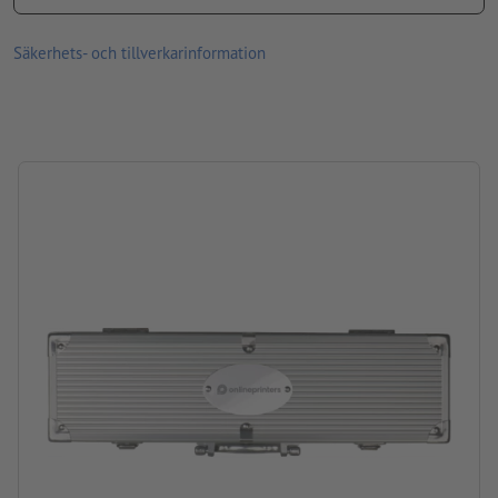
Material: Metall
Förpackning: Enkeltemballage – pap
Säkerhets- och tillverkarinformation
Bearbetning: Lasergravyr
Gravyrläge: På väskans ovala metallemblem