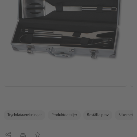
Tryckdataanvisningar
Produktdetaljer
Beställa prov
Säkerhets- 
Dela
På anteckningslistan
erbjudande