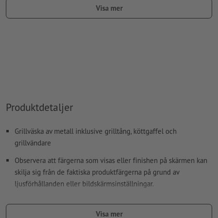
färgtyp: fullton
Visa mer
färgvärde: fritt valbart
Anvisning: Denna "färg" är endast till för
produktionsändamål, det är inget färggravyrtryck
Den tryckfärdiga PDF-filen får bara innehålla vektorer; JPEG-
eller TIFF- bilder och -förlagor är inte lämpliga
Ytterligare information och tips om
vektordata
hittar du i
Produktdetaljer
vårt hjälpcenter.
stavfel och sättningsfel
kontrolleras inte av oss
Grillväska av metall inklusive grilltång, köttgaffel och
grillvändare
Hur skapar jag utskriftsdata korrekt?
Observera att färgerna som visas eller finishen på skärmen kan
skilja sig från de faktiska produktfärgerna på grund av
ljusförhållanden eller bildskärmsinställningar.
storlek: B 37 x H 10 cm
Visa mer