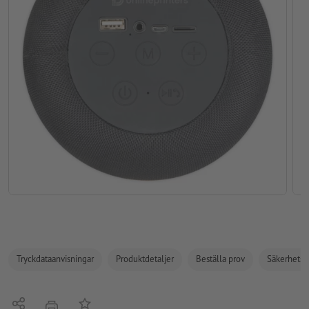
Tryckdataanvisningar
Produktdetaljer
Beställa prov
Säkerhets- 
Dela
På anteckningslistan
erbjudande