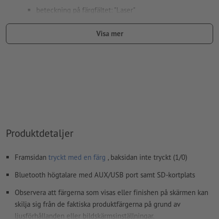
beteckning på färgfältet: "Laser"
färgtyp: fullton
Visa mer
färgvärde: fritt valbart
Anvisning: Denna "färg" är endast till för
produktionsändamål, det är inget färggravyrtryck
Den tryckfärdiga PDF-filen får bara innehålla vektorer; JPEG-
eller TIFF- bilder och -förlagor är inte lämpliga
Ytterligare information och tips om
vektordata
hittar du i
Produktdetaljer
vårt hjälpcenter.
stavfel och sättningsfel
kontrolleras inte av oss
Framsidan
tryckt med en färg
, baksidan inte tryckt (1/0)
Bluetooth högtalare med AUX/USB port samt SD-kortplats
Hur skapar jag utskriftsdata korrekt?
Observera att färgerna som visas eller finishen på skärmen kan
skilja sig från de faktiska produktfärgerna på grund av
ljusförhållanden eller bildskärmsinställningar.