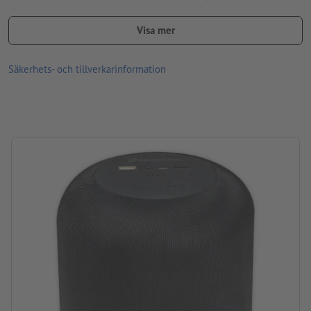
Material: Gummi, plast
Visa mer
storlek: 16,2 x ø 13,5 cm
Säkerhets- och tillverkarinformation
Förpackning: Kartong
Bearbetning: Lasergravyr
Gravyrläge: På översidan