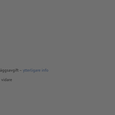
läggsavgift –
ytterligare info
 vidare