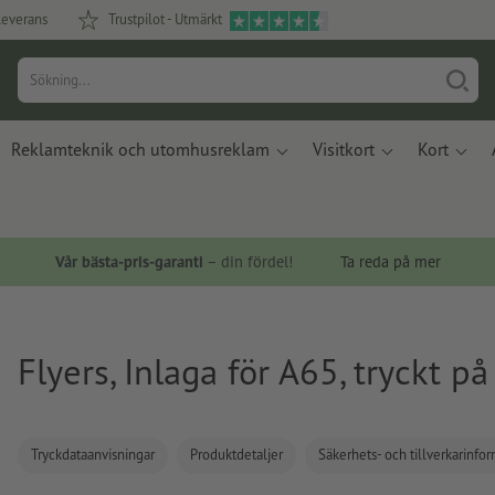
leverans
Trustpilot - Utmärkt
Reklamteknik och utomhusreklam
Visitkort
Kort
Vår bästa-pris-garanti
– din fördel!
Ta reda på mer
Flyers, Inlaga för A65, tryckt på
Tryckdataanvisningar
Produktdetaljer
Säkerhets- och tillverkarinfo