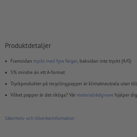
stavfel och sättningsfel
kontrolleras inte av oss
övertrycksinställningar
kontrolleras inte av oss
kommentarer
raderas och kommer inte att tryckas
Innehåll från
formulärfält
kommer att tryckas
Produktdetaljer
Hur skapar jag utskriftsdata korrekt?
Framsidan
tryckt med fyra färger
, baksidan inte tryckt (4/0)
5% mindre än ett A-format
Tryckprodukter på recyclingpapper är klimatneutrala utan til
Vilket papper är det riktiga? Vår
materialrådgivare
hjälper dig
Säkerhets- och tillverkarinformation