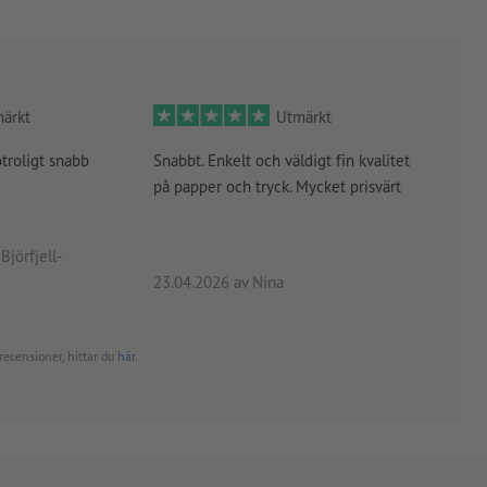
ärkt
Utmärkt
otroligt snabb
Snabbt. Enkelt och väldigt fin kvalitet
Orde
på papper och tryck. Mycket prisvärt
kontr
rätt
angiv
Björfjell-
23.04.2026
av Nina
24.0
recensioner, hittar du
här
.