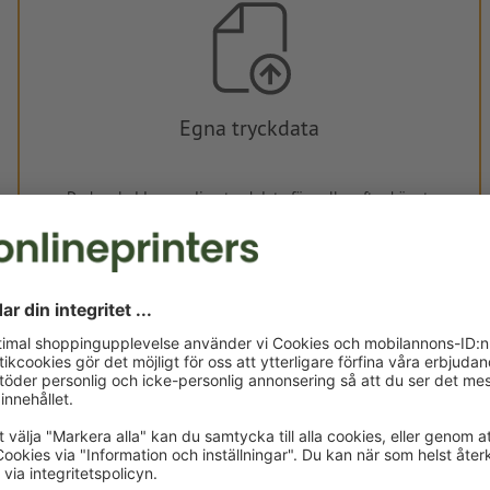
Egna tryckdata
Du kan ladda upp dina tryckdata före eller efter köpet.
Ladda upp nu
Levereras cirka:
kr 986,73
kr
fre, aug. 14. - tis, aug. 18.
exkl. moms
ink
Vikt: ca.
7,5 kg