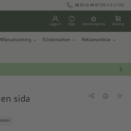
08 55 11 49 47
(Må-fr 8-17:00)
Logga in
Hjälp
Anteckningslista
Varukorg
Affärsutrustning
Klistermärken
Reklamartiklar
 en sida
erbjudande
Dela
På ante
rmation