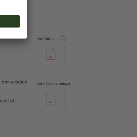
tryckt på
Tryckförlagor
 4 mm avstånd
Tryckdataanvisningar
ade till
pper, FOGRA52