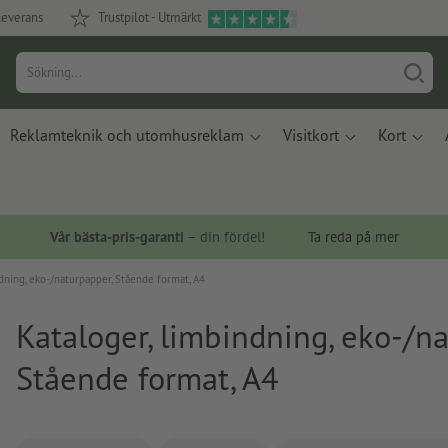
leverans
Trustpilot - Utmärkt
Reklamteknik och utomhusreklam
Visitkort
Kort
Vår bästa-pris-garanti
– din fördel!
Ta reda på mer
ndning, eko-/naturpapper, Stående format, A4
Kataloger, limbindning, eko-/n
Stående format, A4