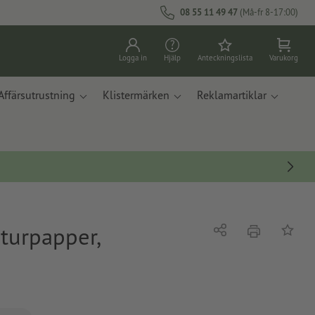
08 55 11 49 47
(Må-fr 8-17:00)
Logga in
Hjälp
Anteckningslista
Varukorg
Affärsutrustning
Klistermärken
Reklamartiklar
aturpapper,
erbjudande
Dela
På ante