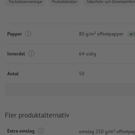
Tryckdataanvisningar
Produktdetaljer
Säkerhets- och tillverkarinfo
Papper
80 g/m² offsetpapper
Innerdel
64-sidig
Antal
50
Fler produktalternativ
Extra omslag
omslag 250 g/m² offsetpa