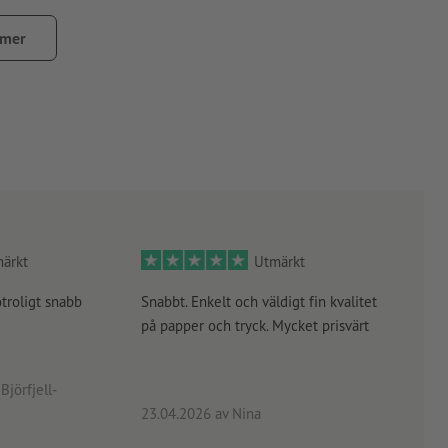
8).
 mer
läggsavgift –
ytterligare info
ärkt
Utmärkt
otroligt snabb
Snabbt. Enkelt och väldigt fin kvalitet
Orde
på papper och tryck. Mycket prisvärt
kontr
rätt
angiv
Björfjell-
23.04.2026
av Nina
24.0