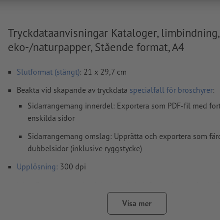
Tryckdataanvisningar Kataloger, limbindning,
eko-/naturpapper, Stående format, A4
Slutformat (stängt)
: 21 x 29,7 cm
Beakta vid skapande av tryckdata
specialfall för broschyrer
:
Sidarrangemang innerdel: Exportera som PDF-fil med fo
enskilda sidor
Sidarrangemang omslag: Upprätta och exportera som fä
dubbelsidor (inklusive ryggstycke)
Upplösning:
300 dpi
Lägg 2 mm runtom
beskärning
viktig information med min.
till slutformatet
Visa mer
teckensnitt
måste våra fullständigt inbäddade eller konverter