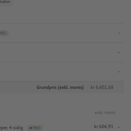
rmation
PEFC
Grundpris (exkl. moms)
kr
6.601,68
exkl. moms
kr
606,91
pper
, 4-sidig
PEFC