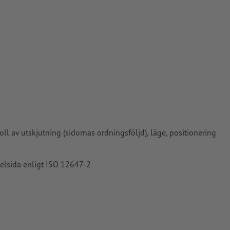
bestruket
roll av utskjutning (sidornas ordningsföljd), läge, positionering
itelsida enligt ISO 12647-2