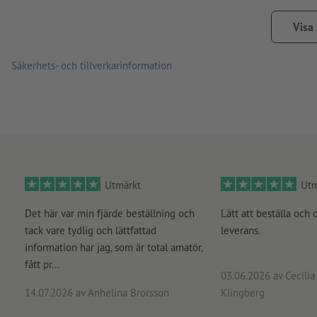
Anvisning:
Valfri perforering utförs enligt A-standard (ISO 83
Visa
Tryckprodukter på recyclingpapper är klimatneutrala utan til
Säkerhets- och tillverkarinformation
Utmärkt
Utm
Det här var min fjärde beställning och
Lätt att beställa och 
tack vare tydlig och lättfattad
leverans.
information har jag, som är total amatör,
fått pr...
03.06.2026
av Cecilia 
14.07.2026
av Anhelina Brorsson
Klingberg