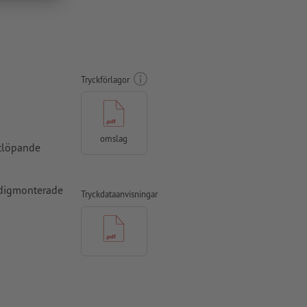
Tryckförlagor
omslag
rtlöpande
rdigmonterade
Tryckdataanvisningar
 5 mm avstånd
ade till