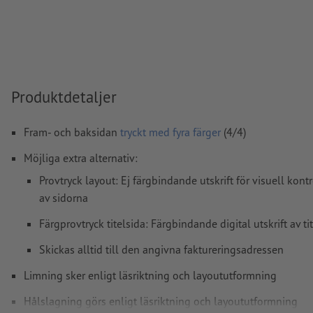
kurvor
färgläge:
CMYK, FOGRA52 (PSO Uncoated v3 FOGRA52) för o
papper
stavfel och sättningsfel
kontrolleras inte av oss
Produktdetaljer
övertrycksinställningar
kontrolleras inte av oss
kommentarer
raderas och kommer inte att tryckas
Fram- och baksidan
tryckt med fyra färger
(4/4)
Innehåll från
formulärfält
kommer att tryckas
Möjliga extra alternativ:
Provtryck layout: Ej färgbindande utskrift för visuell kont
Ryggradens tjocklek: 4 mm
av sidorna
Färgprovtryck titelsida: Färgbindande digital utskrift av t
Hur skapar jag utskriftsdata korrekt?
Skickas alltid till den angivna faktureringsadressen
Limning sker enligt läsriktning och layoututformning
Hålslagning görs enligt läsriktning och layoututformning