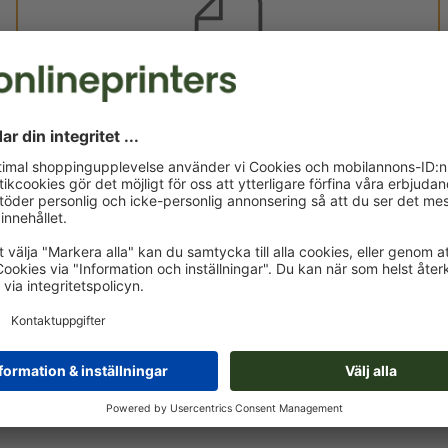
Egna tryckdata
Du kan ladda upp dina tryckdata före eller efter köpet.
Ladda upp nu
Levereras cirka:
kr 7.208,59
kr
mån, aug. 17. - ons, aug. 19.
exkl. moms
ink
Vikt: ca.
9,54 kg