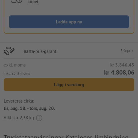
köpet.
Ladda upp nu
Fråga
Bästa-pris-garanti
exkl. moms
kr 3.846,45
kr 4.808,06
inkl. 25 % moms
Lägg i varukorg
Levereras cirka:
tis, aug. 18. - tors, aug. 20.
Vikt: ca.
2,38 kg
Tryckdataanvisningar Kataloger, limbindning,