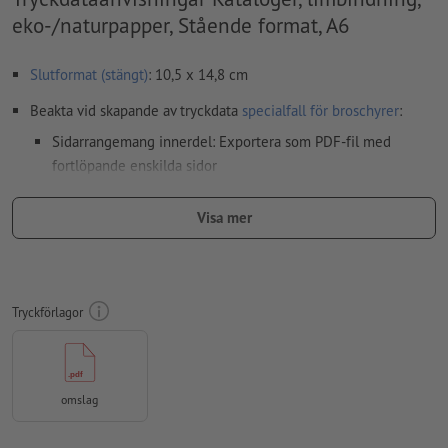
eko-/naturpapper, Stående format, A6
Slutformat (stängt)
: 10,5 x 14,8 cm
Beakta vid skapande av tryckdata
specialfall för broschyrer
:
Sidarrangemang innerdel: Exportera som PDF-fil med
fortlöpande enskilda sidor
Sidarrangemang omslag: Upprätta och exportera som
Visa mer
färdigmonterade dubbelsidor (inklusive ryggstycke)
Upplösning:
300 dpi
Lägg 2 mm runtom
beskärning
viktig information med min. 5
Tryckförlagor
mm avstånd till slutformatet
teckensnitt
måste våra fullständigt inbäddade eller
konverterade till kurvor
omslag
färgläge:
CMYK, FOGRA52 (PSO Uncoated v3 FOGRA52) för
obestruket papper