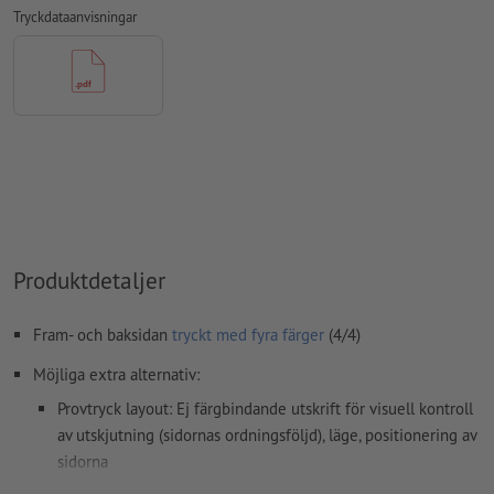
Tryckdataanvisningar
stavfel och sättningsfel
kontrolleras inte av oss
övertrycksinställningar
kontrolleras inte av oss
kommentarer
raderas och kommer inte att tryckas
Innehåll från
formulärfält
kommer att tryckas
Ryggradens tjocklek: 4 mm
Hur skapar jag utskriftsdata korrekt?
Produktdetaljer
Fram- och baksidan
tryckt med fyra färger
(4/4)
Möjliga extra alternativ:
Provtryck layout: Ej färgbindande utskrift för visuell kontroll
av utskjutning (sidornas ordningsföljd), läge, positionering av
sidorna