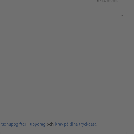
exkl. moms
ersonuppgifter i uppdrag
och
Krav på dina tryckdata
.