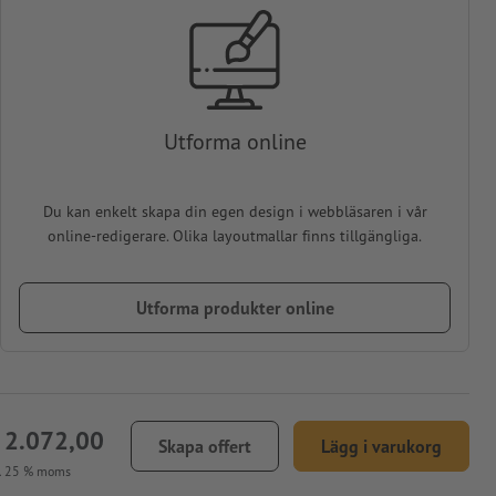
Utforma online
Du kan enkelt skapa din egen design i webbläsaren i vår
online-redigerare. Olika layoutmallar finns tillgängliga.
Utforma produkter online
 2.072,00
Skapa offert
Lägg i varukorg
l. 25 % moms