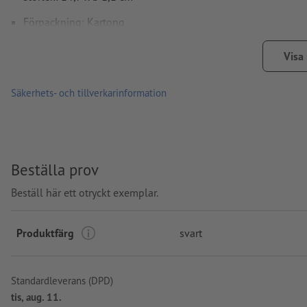
Förpackning: Kartong
Bearbetning: Tampongtryck
Visa
Tryckläge: Mitt på skaftet
Säkerhets- och tillverkarinformation
Beställa prov
Beställ här ett otryckt exemplar.
Produktfärg
svart
Standardleverans (DPD)
tis, aug. 11.