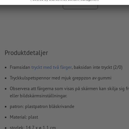
Visa mer
Bärmaterialet kan lysa igenom vid
tryck med vit färg
Ytterligare information och tips om
vektordata
hittar du i 
hjälpcenter.
Teckenstorlek: Min. 6 pt. (2,12 mm)
stavfel och sättningsfel
kontrolleras inte av oss
Produktdetaljer
Hur skapar jag utskriftsdata korrekt?
Framsidan
tryckt med två färger
, baksidan inte tryckt (2/0)
Tryckkulspetspennor med mjuk greppzon av gummi
Observera att färgerna som visas på skärmen kan skilja sig f
eller bildskärmsinställningar.
patron: plastpatron blåskrivande
Material: plast
storlek: 14,7 x ø 1,1 cm