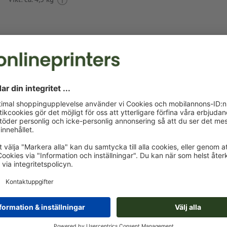
Tryckdataanvisningar Kulspetspenna Kaluga
Dataformat
(inkl. 0 mm beskärning): 4 x 0,6 cm
Den tryckfärdiga PDF-filen får bara innehålla vektorer; JPE
bilder och -förlagor är inte lämpliga
Som motivfärger kan en resp. två
specialfärger
väljas.
Namnge färgrutorna med målfärgen från Pantone FORM
Solid Coated (t.ex. ”Pantone 286 C”).
Inga metallic- eller neonfärger möjliga.
Guld (Pantone 871 C) och silver (Pantone 877 C) är möjli
tryckfärger. Namnge därför den upplagda fulltonsfärgen i
tryckdata som "gold" eller "silver"