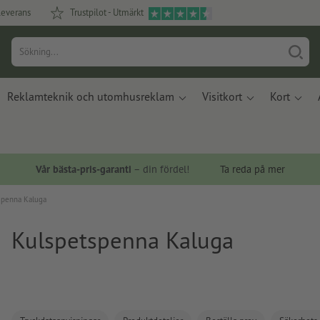
leverans
Trustpilot - Utmärkt
Reklamteknik och utomhusreklam
Visitkort
Kort
Vår bästa-pris-garanti
– din fördel!
Ta reda på mer
spenna Kaluga
Kulspetspenna Kaluga