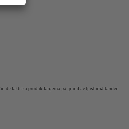
vårt
rån de faktiska produktfärgerna på grund av ljusförhållanden