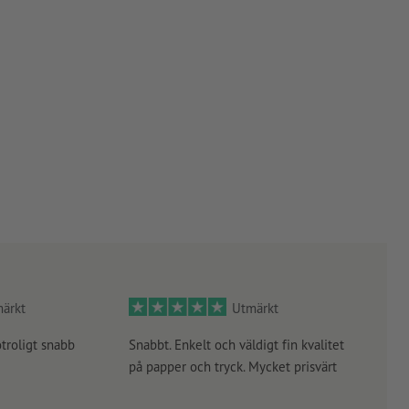
ärkt
Utmärkt
otroligt snabb
Snabbt. Enkelt och väldigt fin kvalitet
Orde
på papper och tryck. Mycket prisvärt
kontr
rätt