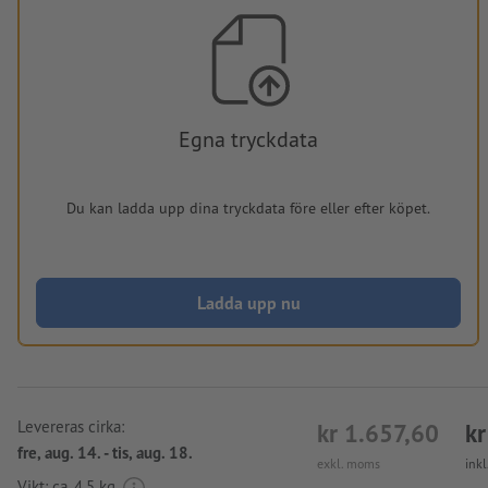
Egna tryckdata
Du kan ladda upp dina tryckdata före eller efter köpet.
Ladda upp nu
Levereras cirka:
kr 1.657,60
kr
fre, aug. 14. - tis, aug. 18.
exkl. moms
ink
Vikt: ca.
4,5 kg