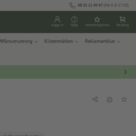
08 55 11 49 47
(Må-fr 8-17:00)
Logga in
Hjälp
Anteckningslista
Varukorg
Affärsutrustning
Klistermärken
Reklamartiklar
erbjudande
Dela
På ante