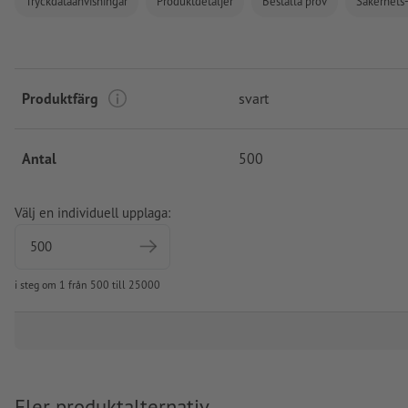
Tryckdataanvisningar
Produktdetaljer
Beställa prov
Säkerhets-
Produktfärg
svart
Antal
500
Välj en individuell upplaga:
i steg om 1 från 500 till 25000
Fler produktalternativ