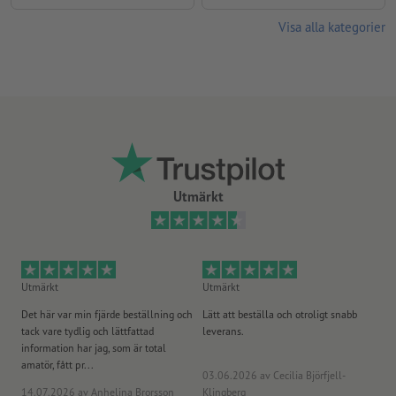
Visa alla kategorier
Utmärkt
Utmärkt
Utmärkt
Ut
Det här var min fjärde beställning och
Lätt att beställa och otroligt snabb
Sn
tack vare tydlig och lättfattad
leverans.
på
information har jag, som är total
amatör, fått pr...
03.06.2026
av Cecilia Björfjell-
14.07.2026
av Anhelina Brorsson
Klingberg
23