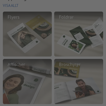
VISA ALLT
Flyers
Foldrar
Affischer
Broschyrer