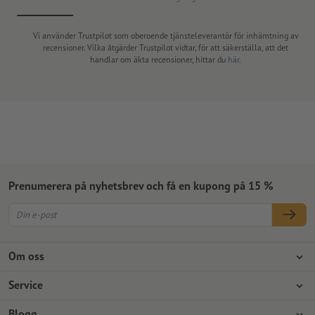
Vi använder Trustpilot som oberoende tjänsteleverantör för inhämtning av
recensioner. Vilka åtgärder Trustpilot vidtar, för att säkerställa, att det
handlar om äkta recensioner, hittar du
här
.
Prenumerera på nyhetsbrev och få en kupong på 15 %
Om oss
Företag
Service
Press
Betalningsalternativ
Blogg