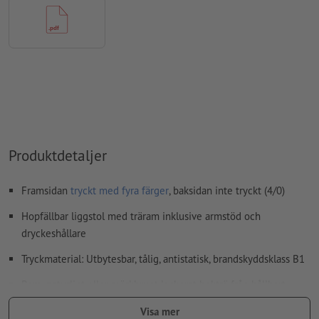
Produktdetaljer
Framsidan
tryckt med fyra färger
, baksidan inte tryckt (4/0)
Hopfällbar liggstol med träram inklusive armstöd och
dryckeshållare
Tryckmaterial: Utbytesbar, tålig, antistatisk, brandskyddsklass B1
Ram: naturligt oller mörkbrunt lackerat bokträ från hållbart,
miljövänligt skogsbruk (FSC-certifikat, GFA-COC-1156)
Visa mer