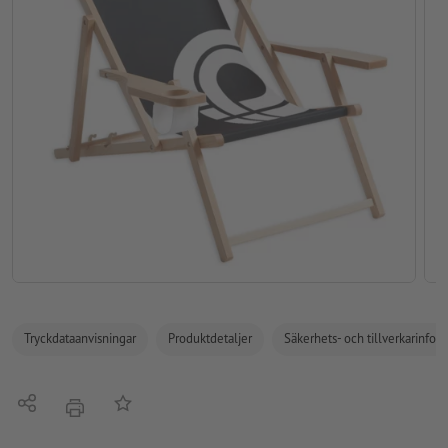
Tryckdataanvisningar
Produktdetaljer
Säkerhets- och tillverkarinfor
Dela
På anteckningslistan
erbjudande