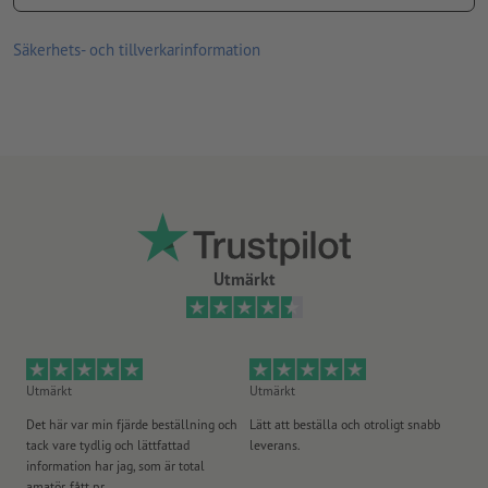
Mått:
Liggyta: 420 x 940 mm
Säkerhets- och tillverkarinformation
Hopfälld: 720 x 1380 mm
Holmtjocklek: 30 x 20 mm
Tre liggpositioner kan väljas, säkring genom plastbygel (enligt
europeisk säkerhetsnorm EN 71-3)
maximal bärförmåga: ca. 110 kg
Observera att färgerna som visas på skärmen kan skilja sig från
Utmärkt
de faktiska produktfärgerna på grund av ljusförhållanden eller
bildskärmsinställningar.
Bearbetning: digitalt tryck
Utmärkt
Utmärkt
Ut
Det här var min fjärde beställning och
Lätt att beställa och otroligt snabb
Sn
tack vare tydlig och lättfattad
leverans.
på
information har jag, som är total
amatör, fått pr...