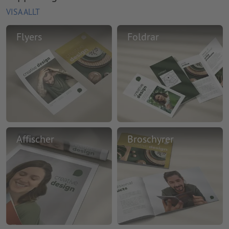
VISA ALLT
Flyers
Foldrar
Affischer
Broschyrer