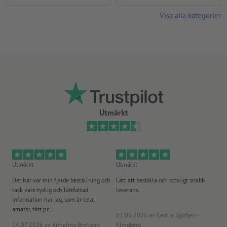
Visa alla kategorier
Utmärkt
Utmärkt
Utmärkt
Ut
Det här var min fjärde beställning och
Lätt att beställa och otroligt snabb
Sn
tack vare tydlig och lättfattad
leverans.
på
information har jag, som är total
amatör, fått pr...
03.06.2026
av Cecilia Björfjell-
14.07.2026
av Anhelina Brorsson
Klingberg
23