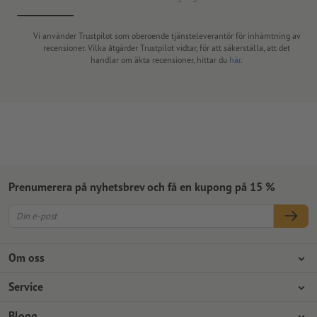
Vi använder Trustpilot som oberoende tjänsteleverantör för inhämtning av
recensioner. Vilka åtgärder Trustpilot vidtar, för att säkerställa, att det
handlar om äkta recensioner, hittar du
här
.
Prenumerera på nyhetsbrev och få en kupong på 15 %
Om oss
Företag
Service
Press
Betalningsalternativ
Blogg