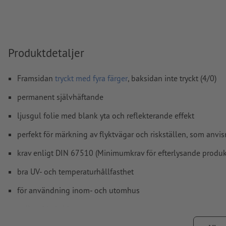
kommentarer
raderas och kommer inte att tryckas
Innehåll från
formulärfält
kommer att tryckas
Produktdetaljer
Hur skapar jag utskriftsdata korrekt?
Framsidan
tryckt med fyra färger
, baksidan inte tryckt (4/0)
permanent självhäftande
ljusgul folie med blank yta och reflekterande effekt
perfekt för märkning av flyktvägar och riskställen, som anvis
krav enligt DIN 67510 (Minimumkrav för efterlysande produkt
bra UV- och temperaturhållfasthet
för användning inom- och utomhus
oslitsad baksida