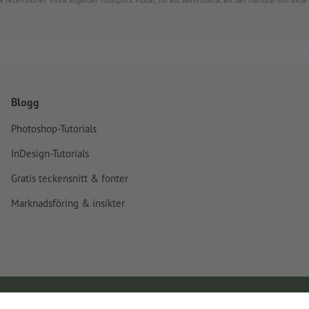
Blogg
Photoshop-Tutorials
InDesign-Tutorials
Gratis teckensnitt & fonter
Marknadsföring & insikter