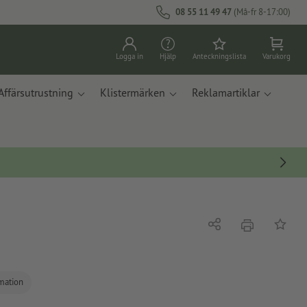
08 55 11 49 47
(Må-fr 8-17:00)
Logga in
Hjälp
Anteckningslista
Varukorg
Affärsutrustning
Klistermärken
Reklamartiklar
erbjudande
Dela
På ante
rmation