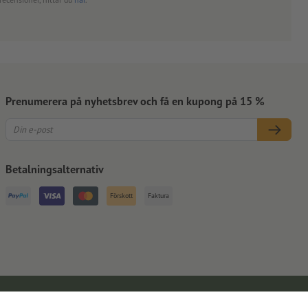
Prenumerera på nyhetsbrev och få en kupong på 15 %
Betalningsalternativ
Förskott
Faktura
Kontaktuppgifter
Allmänna affärsvillkor
Dataskydd