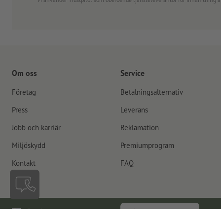
Om oss
Service
Företag
Betalningsalternativ
Press
Leverans
Jobb och karriär
Reklamation
Miljöskydd
Premiumprogram
Kontakt
FAQ
Sverige
Återkalla kontrakt