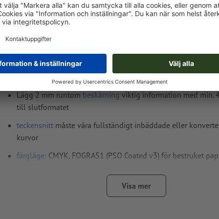
Tryckdataanvisningar Lysande dekaler, A4-kv
Dataformat
(inkl. 2 mm beskärning): 21,4 x 21,4 cm
Slutformat
: 21 x 21 cm
Upplösning:
300 dpi
Lägg 2 mm runtom
beskärning
viktig information med min.
till slutformatet
teckensnitt
måste våra fullständigt inbäddade eller konverter
kurvor
färgläge:
CMYK, FOGRA51 (PSO Coated v3) för bestruket pap
stavfel och sättningsfel
kontrolleras inte av oss
Visa mer
övertrycksinställningar
kontrolleras inte av oss
Transparenser
ska generellt reduceras