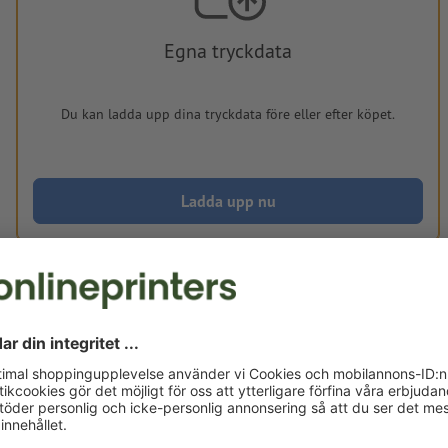
Egna tryckdata
Du kan ladda upp dina tryckdata före eller efter köpet.
Ladda upp nu
Levereras cirka:
kr 1.795,76
kr
fre, aug. 21. - tis, aug. 25.
exkl. moms
ink
Vikt: ca.
161 g