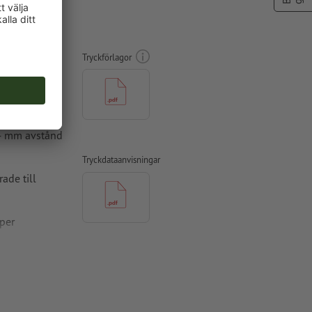
adrat
Tryckförlagor
 4 mm avstånd
Tryckdataanvisningar
ade till
per