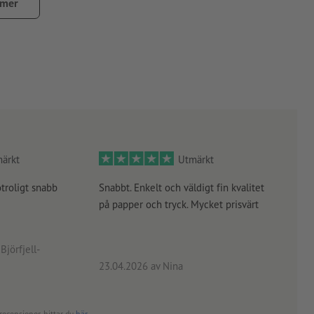
tt ta bort dem
 mer
mm, fett eller andra föroreningar. Detta kan påverka
 fullständigt härdade.
ärkt
Utmärkt
otroligt snabb
Snabbt. Enkelt och väldigt fin kvalitet
Orde
på papper och tryck. Mycket prisvärt
kontr
rätt
angiv
Björfjell-
23.04.2026
av Nina
24.0
recensioner, hittar du
här
.