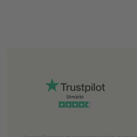
Utmärkt
Vi använder Trustpilot som oberoende tjänsteleverantör för inhämtning av re