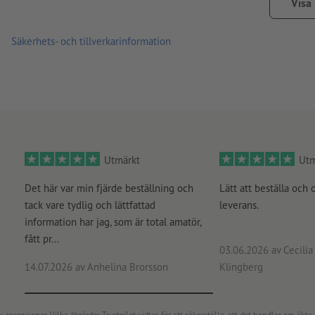
ju längre dekalerna sitter på ett ställe, desto svårare är det a
Visa
Anvisning:
Underlaget som ska klistras ska vara rent från da
Säkerhets- och tillverkarinformation
materialets vidhäftning. Nylackerade ytor ska vara torra resp.
Leverans: på ark, ej individuellt skurna
Utmärkt
Utm
Det här var min fjärde beställning och
Lätt att beställa och 
tack vare tydlig och lättfattad
leverans.
information har jag, som är total amatör,
fått pr...
03.06.2026
av Cecilia 
14.07.2026
av Anhelina Brorsson
Klingberg
censioner. Vilka åtgärder Trustpilot vidtar, för att säkerställa, att det handlar om äkta 