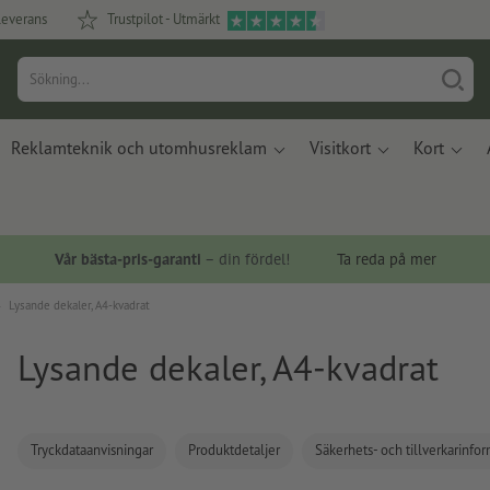
leverans
Trustpilot - Utmärkt
Reklamteknik och utomhusreklam
Visitkort
Kort
Vår bästa-pris-garanti
– din fördel!
Ta reda på mer
Lysande dekaler, A4-kvadrat
Lysande dekaler, A4-kvadrat
Tryckdataanvisningar
Produktdetaljer
Säkerhets- och tillverkarinfo