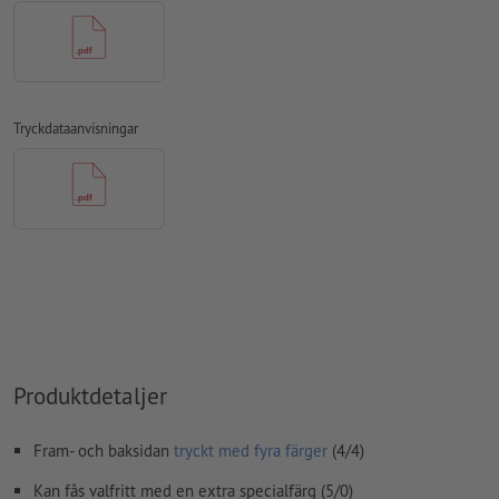
Vid
partiella förädlingar
som UV-lack eller relieflack ska ett
separat färgfält upprättas med en erforderlig beteckning i
tryckdatafilen.
Upplösning:
300 dpi
Tryckdataanvisningar
Lägg 2 mm runtom
beskärning
viktig information med min. 4
mm avstånd till slutformatet
teckensnitt
måste våra fullständigt inbäddade eller
konverterade till kurvor
färgläge:
CMYK, FOGRA51 (PSO Coated v3) för bestruket papper,
FOGRA52 (PSO Uncoated v3 FOGRA52) för obestruket papper
stavfel och sättningsfel
kontrolleras inte av oss
övertrycksinställningar
kontrolleras inte av oss
Produktdetaljer
kommentarer
raderas och kommer inte att tryckas
Fram- och baksidan
tryckt med fyra färger
(4/4)
Innehåll från
formulärfält
kommer att tryckas
Kan fås valfritt med en extra specialfärg (5/0)