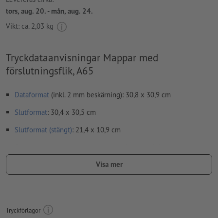
tors, aug. 20. - mån, aug. 24.
Vikt: ca.
2,03 kg
Tryckdataanvisningar Mappar med
förslutningsflik, A65
Dataformat
(inkl. 2 mm beskärning): 30,8 x 30,9 cm
Slutformat
: 30,4 x 30,5 cm
Slutformat (stängt)
: 21,4 x 10,9 cm
Speciella egenskaper vid upprättande av tryckdata:
Ta bort stanskonturen från nedladdningsförlagan, innan du
Visa mer
skapar dina tryckdata.
Vi ber dig förtydliga stanskonturens läge med hjälp av en
ytterligare fil (info-fil).
Tryckförlagor