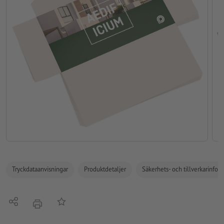
Tryckdataanvisningar
Produktdetaljer
Säkerhets- och tillverkarinfor
Dela
På anteckningslistan
erbjudande