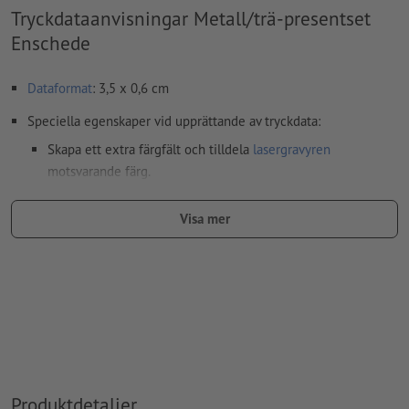
Tryckdataanvisningar Metall/trä-presentset
Enschede
Dataformat
: 3,5 x 0,6 cm
Speciella egenskaper vid upprättande av tryckdata:
Skapa ett extra färgfält och tilldela
lasergravyren
motsvarande färg.
beteckning på färgfältet: "Laser"
Visa mer
färgtyp: fullton
färgvärde: fritt valbart
Anvisning: Denna "färg" är endast till för
produktionsändamål, det är inget färggravyrtryck
Den tryckfärdiga PDF-filen får bara innehålla vektorer; JPEG-
eller TIFF- bilder och -förlagor är inte lämpliga
Produktdetaljer
Ytterligare information och tips om
vektordata
hittar du i