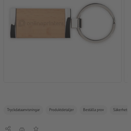
Tryckdataanvisningar
Produktdetaljer
Beställa prov
Säkerhets- 
Dela
På anteckningslistan
erbjudande