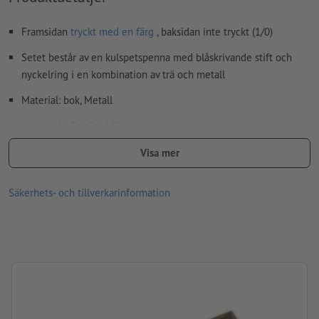
vårt hjälpcenter.
Framsidan
tryckt med en färg
, baksidan inte tryckt (1/0)
stavfel och sättningsfel
kontrolleras inte av oss
Setet består av en kulspetspenna med blåskrivande stift och
Anvisning: Beakta att kulörer på naturmaterial kan ha olika
nyckelring i en kombination av trä och metall
toner.
Material: bok, Metall
Hur skapar jag utskriftsdata korrekt?
storlek: 16,3 x 9 x 1,9 cm
Förpackning: Kartong-/pappersomslag
Visa mer
Bearbetning: Lasergravyr
Säkerhets- och tillverkarinformation
Gravyrläge: på båda träytorna